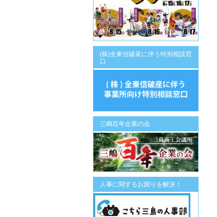
(株)全東信破産に伴う特別相談窓
口
三嶋百年企業の会
人事に関するお困りを解決！