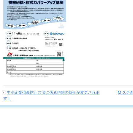
<
中小企業倒産防止共済に係る税制の特例が変更されま
M-ステ
す！