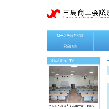
三島商工会議
The Mishima Chamber of Commer
Mーステ経営相談
貸会議室
貸会議室のご案内
さんしんみゅうくんホール
（196.97