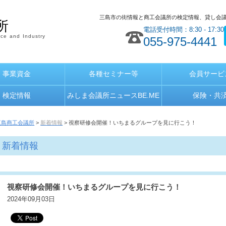
三島市の街情報と商工会議所の検定情報、貸し会
所
電話受付時間：8:30 - 17:30
ce and Industry
055-975-4441
事業資金
各種セミナー等
会員サービ
検定情報
みしま会議所ニュースBE.ME
保険・共
三島商工会議所
>
新着情報
> 視察研修会開催！いちまるグループを見に行こう！
新着情報
視察研修会開催！いちまるグループを見に行こう！
2024年09月03日