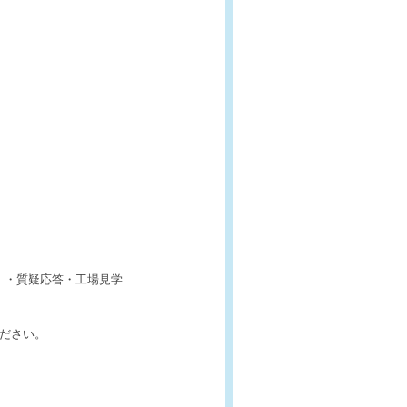
。
）・質疑応答・工場見学
てください。