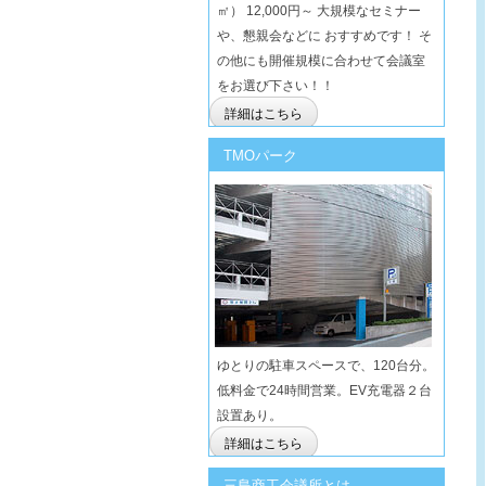
㎡） 12,000円～ 大規模なセミナー
や、懇親会などに おすすめです！ そ
の他にも開催規模に合わせて会議室
をお選び下さい！！
詳細はこちら
TMOパーク
ゆとりの駐車スペースで、120台分。
低料金で24時間営業。EV充電器２台
設置あり。
詳細はこちら
三島商工会議所とは