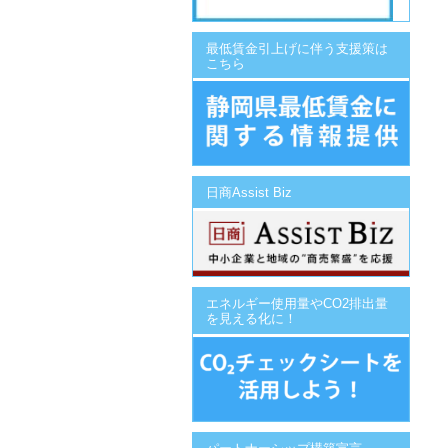
最低賃金引上げに伴う支援策は
こちら
日商Assist Biz
エネルギー使用量やCO2排出量
を見える化に！