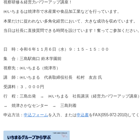
視察研修＆経営力パワーアップ講座！
㈱いちまるは焼津市で水産業や食品加工業などを行っています。
本業だけに捉われない多角化経営において、大きな成功を収めています。
当日は社長に直接質問できる時間を設けています！奮ってご参加ください
日 時：令和６年１１月６日（水）９：１５－１５：００
集 合：三島駅南口 鈴木学園前
視察先：㈱いちまる（焼津市）
講 師：㈱いちまる 代表取締役社長 松村 友吉 氏
受講料：３，０００円
行 程：三島出発 → ㈱いちまる 社長講演（経営力パワーアップ講座
→ 焼津さかなセンター → 三島到着
申込方法：
申込フォーム
を入力、または
申込書
をFAX(055-972-2010)し