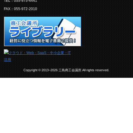
TEL：055-975-4441
FAX：055-972-2010
Copyright © 2013–2026 三島商工会議所.All rights reserved.