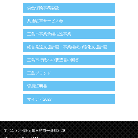
労働保険事務委託
共通駐車サービス券
三島市事業承継推進事業
経営発達支援計画・事業継続力強化支援計画
三島市行政への要望書の回答
三島ブランド
貿易証明書
マイナビ2027
〒411-8644静岡県三島市一番町2-29