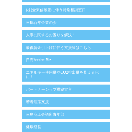
(株)全東信破産に伴う特別相談窓口
三嶋百年企業の会
人事に関するお困りを解決！
最低賃金引上げに伴う支援策はこちら
日商Assist Biz
エネルギー使用量やCO2排出量を見える化
に！
パートナーシップ構築宣言
若者活躍支援
三島商工会議所青年部
健康経営