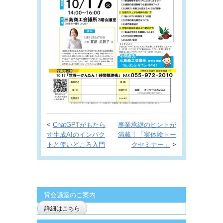
<
ChatGPTがもたら
事業承継のヒントが
す生成AIのインパク
満載！「実体験トー
トと使いどころ入門
クセミナー」
>
貸会議室のご案内
詳細はこちら