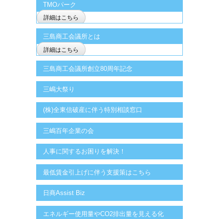
TMOパーク
詳細はこちら
三島商工会議所とは
詳細はこちら
三島商工会議所創立80周年記念
三嶋大祭り
(株)全東信破産に伴う特別相談窓口
三嶋百年企業の会
人事に関するお困りを解決！
最低賃金引上げに伴う支援策はこちら
日商Assist Biz
エネルギー使用量やCO2排出量を見える化