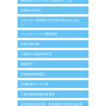
最低賃金引上げに伴う支援策はこちら
日商Assist Biz
エネルギー使用量やCO2排出量を見える化
に！
パートナーシップ構築宣言
若者活躍支援
三島商工会議所青年部
健康経営
労働保険事務委託
共通駐車サービス券
三島市事業承継推進事業
経営発達支援計画・事業継続力強化支援計画