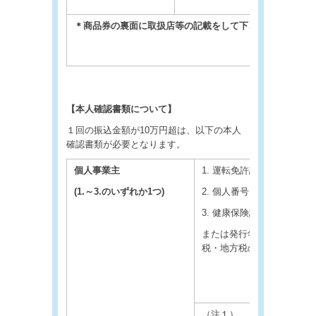
＊商品券の裏面に取扱店等の記載をして下さい。
【本人確認書類について】
１回の振込金額が10万円超は、以下の本人
確認書類が必要となります。
個人事業主
1. 運転免許証・運転経歴証
(1.
～3.のいずれか1つ)
2. 個人番号カード（通知
3. 健康保険証（注１）・
または発行年月日の記載が
税・地方税の領収書などの
（注１） 「氏名」「住所