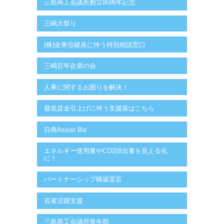
三島商工会議所創立80周年記念
三嶋大祭り
(株)全東信破産に伴う特別相談窓口
三嶋百年企業の会
人事に関するお困りを解決！
最低賃金引上げに伴う支援策はこちら
日商Assist Biz
エネルギー使用量やCO2排出量を見える化
に！
パートナーシップ構築宣言
若者活躍支援
三島商工会議所青年部