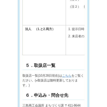
（注２） 提示日前６か月
法人
（1.と2.両方）
1. 提示日時点で発行後６
2. 来店者の本人確認書類
５．取扱店一覧
取扱店一覧(10月28日現在)は
こちら
をご覧く
ださい。(※取扱店は随時更新しておりま
す。)
６．申込み・問合せ先
三島商工会議所 まちづくり課 〒411-8644