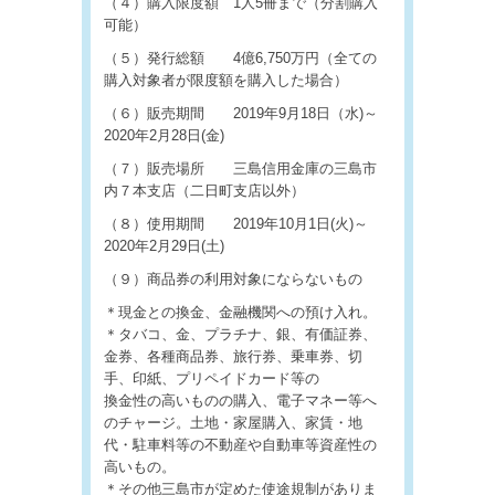
（４）購入限度額 1人5冊まで（分割購入
可能）
（５）発行総額 4億6,750万円（全ての
購入対象者が限度額を購入した場合）
（６）販売期間 2019年9月18日（水)～
2020年2月28日(金)
（７）販売場所 三島信用金庫の三島市
内７本支店（二日町支店以外）
（８）使用期間 2019年10月1日(火)～
2020年2月29日(土)
（９）商品券の利用対象にならないもの
＊現金との換金、金融機関への預け入れ。
＊タバコ、金、プラチナ、銀、有価証券、
金券、各種商品券、旅行券、乗車券、切
手、印紙、プリペイドカード等の
換金性の高いものの購入、電子マネー等へ
のチャージ。土地・家屋購入、家賃・地
代・駐車料等の不動産や自動車等資産性の
高いもの。
＊その他三島市が定めた使途規制がありま