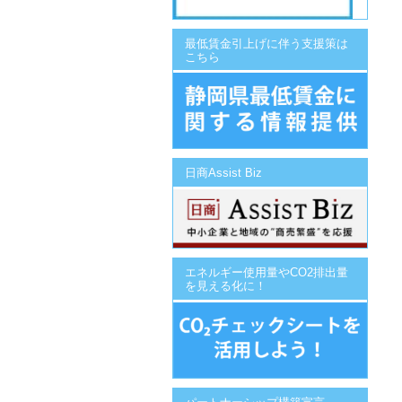
最低賃金引上げに伴う支援策は
こちら
日商Assist Biz
エネルギー使用量やCO2排出量
を見える化に！