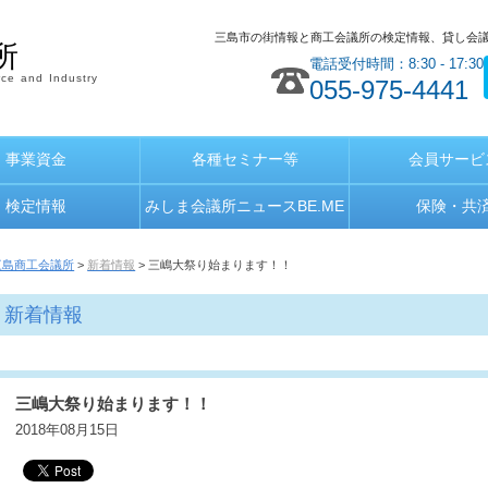
三島市の街情報と商工会議所の検定情報、貸し会
所
電話受付時間：8:30 - 17:30
ce and Industry
055-975-4441
事業資金
各種セミナー等
会員サービ
検定情報
みしま会議所ニュースBE.ME
保険・共
三島商工会議所
>
新着情報
> 三嶋大祭り始まります！！
新着情報
三嶋大祭り始まります！！
2018年08月15日