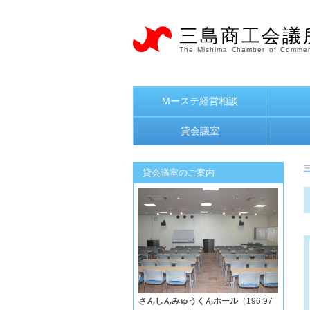
三島商工会議
The Mishima Chamber of Commer
Mーステ経営相談
貸会議室
貸会議室のご案内
さんしんみゅうくんホール
（196.97