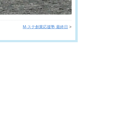
M-ステ創業応援塾 最終日
>