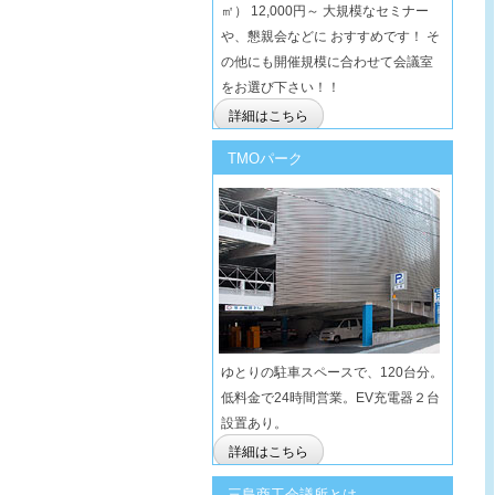
㎡） 12,000円～ 大規模なセミナー
や、懇親会などに おすすめです！ そ
の他にも開催規模に合わせて会議室
をお選び下さい！！
詳細はこちら
TMOパーク
ゆとりの駐車スペースで、120台分。
低料金で24時間営業。EV充電器２台
設置あり。
詳細はこちら
三島商工会議所とは