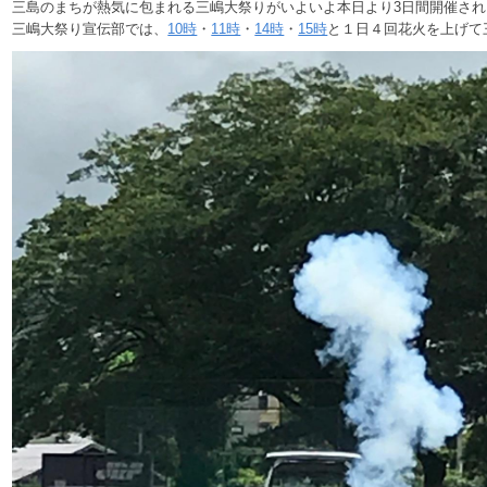
三島のまちが熱気に包まれる三嶋大祭りがいよいよ本日より3日間開催され
三嶋大祭り宣伝部では、
10時
・
11時
・
14時
・
15時
と１日４回花火を上げて