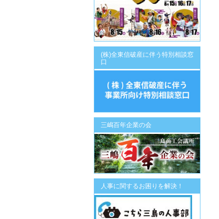
(株)全東信破産に伴う特別相談窓
口
三嶋百年企業の会
人事に関するお困りを解決！