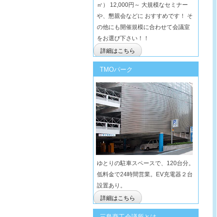
㎡） 12,000円～ 大規模なセミナー
や、懇親会などに おすすめです！ そ
の他にも開催規模に合わせて会議室
をお選び下さい！！
詳細はこちら
TMOパーク
ゆとりの駐車スペースで、120台分。
低料金で24時間営業。EV充電器２台
設置あり。
詳細はこちら
三島商工会議所とは