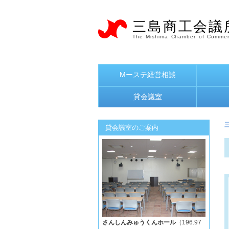
三島商工会議
The Mishima Chamber of Commer
Mーステ経営相談
貸会議室
貸会議室のご案内
さんしんみゅうくんホール
（196.97