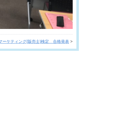
マーケティング(販売士)検定 合格発表
>