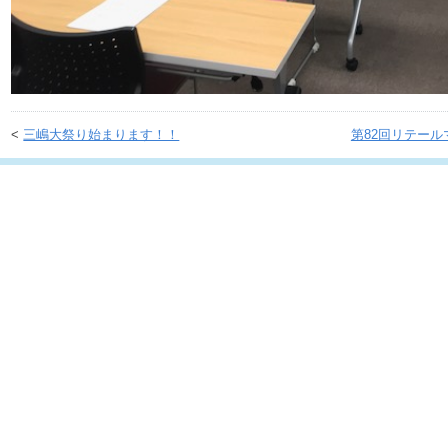
<
三嶋大祭り始まります！！
第82回リテール