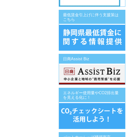
最低賃金引上げに伴う支援策は
こちら
日商Assist Biz
エネルギー使用量やCO2排出量
を見える化に！