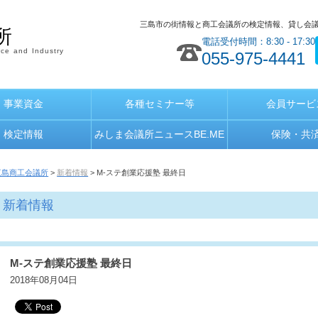
三島市の街情報と商工会議所の検定情報、貸し会
所
電話受付時間：8:30 - 17:30
ce and Industry
055-975-4441
事業資金
各種セミナー等
会員サービ
検定情報
みしま会議所ニュースBE.ME
保険・共
三島商工会議所
>
新着情報
> M-ステ創業応援塾 最終日
新着情報
M-ステ創業応援塾 最終日
2018年08月04日