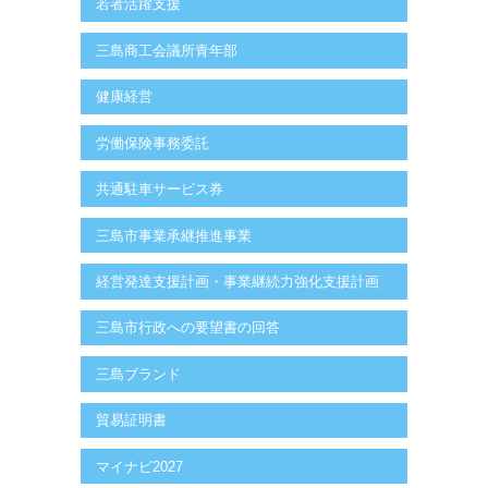
若者活躍支援
三島商工会議所青年部
健康経営
労働保険事務委託
共通駐車サービス券
三島市事業承継推進事業
経営発達支援計画・事業継続力強化支援計画
三島市行政への要望書の回答
三島ブランド
貿易証明書
マイナビ2027