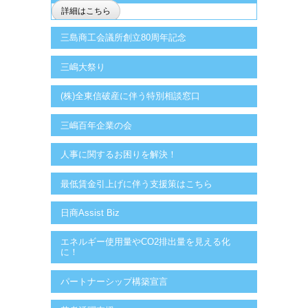
詳細はこちら
三島商工会議所創立80周年記念
三嶋大祭り
(株)全東信破産に伴う特別相談窓口
三嶋百年企業の会
人事に関するお困りを解決！
最低賃金引上げに伴う支援策はこちら
日商Assist Biz
エネルギー使用量やCO2排出量を見える化
に！
パートナーシップ構築宣言