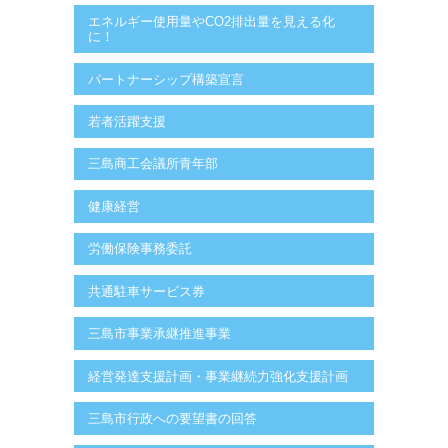
エネルギー使用量やCO2排出量を見える化
に！
パートナーシップ構築宣言
若者活躍支援
三島商工会議所青年部
健康経営
労働保険事務委託
共通駐車サービス券
三島市事業承継推進事業
経営発達支援計画・事業継続力強化支援計画
三島市行政への要望書の回答