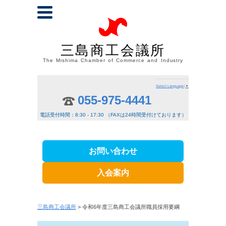
三島商工会議所
The Mishima Chamber of Commerce and Industry
Select Language
▼
055-975-4441
電話受付時間：8:30 - 17:30 （FAXは24時間受付けております）
お問い合わせ
入会案内
三島商工会議所
> 令和6年度三島商工会議所職員採用要綱