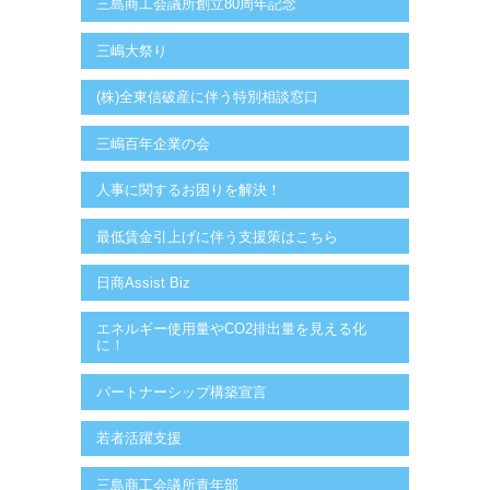
三島商工会議所創立80周年記念
三嶋大祭り
(株)全東信破産に伴う特別相談窓口
三嶋百年企業の会
人事に関するお困りを解決！
最低賃金引上げに伴う支援策はこちら
日商Assist Biz
エネルギー使用量やCO2排出量を見える化
に！
パートナーシップ構築宣言
若者活躍支援
三島商工会議所青年部