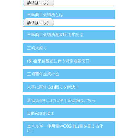
詳細はこちら
三島商工会議所とは
詳細はこちら
三島商工会議所創立80周年記念
三嶋大祭り
(株)全東信破産に伴う特別相談窓口
三嶋百年企業の会
人事に関するお困りを解決！
最低賃金引上げに伴う支援策はこちら
日商Assist Biz
エネルギー使用量やCO2排出量を見える化
に！