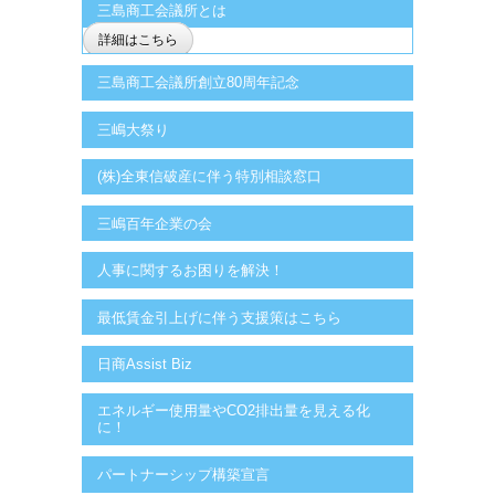
三島商工会議所とは
詳細はこちら
三島商工会議所創立80周年記念
三嶋大祭り
(株)全東信破産に伴う特別相談窓口
三嶋百年企業の会
人事に関するお困りを解決！
最低賃金引上げに伴う支援策はこちら
日商Assist Biz
エネルギー使用量やCO2排出量を見える化
に！
パートナーシップ構築宣言