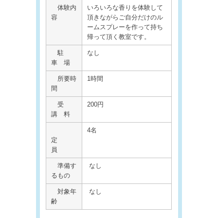
体験内
いろいろな香りを体験して
容
頂きながらご自分だけのル
ームスプレーを作って持ち
帰って頂く教室です。
駐
なし
車 場
所要時
1時間
間
受
200円
講 料
4名
定
員
準備す
なし
るもの
対象年
なし
齢