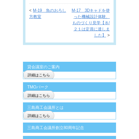
<
M-19 魚のおろし
M-17 3Dキャドを使
方教室
った機械設計体験、
ものづくり見学【８/
２１は定員に達しま
した】
>
貸会議室のご案内
詳細はこちら
TMOパーク
詳細はこちら
三島商工会議所とは
詳細はこちら
三島商工会議所創立80周年記念