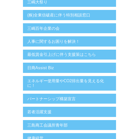
三嶋大祭り
(株)全東信破産に伴う特別相談窓口
三嶋百年企業の会
人事に関するお困りを解決！
最低賃金引上げに伴う支援策はこちら
日商Assist Biz
エネルギー使用量やCO2排出量を見える化
に！
パートナーシップ構築宣言
若者活躍支援
三島商工会議所青年部
健康経営