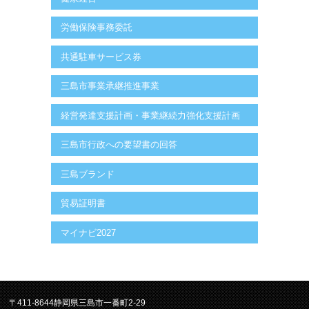
労働保険事務委託
共通駐車サービス券
三島市事業承継推進事業
経営発達支援計画・事業継続力強化支援計画
三島市行政への要望書の回答
三島ブランド
貿易証明書
マイナビ2027
〒411-8644静岡県三島市一番町2-29