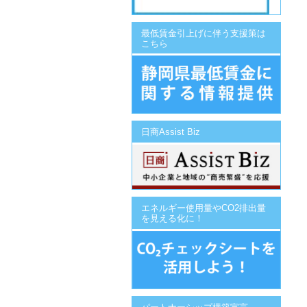
最低賃金引上げに伴う支援策は
こちら
日商Assist Biz
エネルギー使用量やCO2排出量
を見える化に！