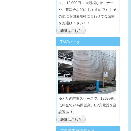
㎡） 12,000円～ 大規模なセミナー
や、懇親会などに おすすめです！ そ
の他にも開催規模に合わせて会議室
をお選び下さい！！
詳細はこちら
TMOパーク
ゆとりの駐車スペースで、120台分。
低料金で24時間営業。EV充電器２台
設置あり。
詳細はこちら
三島商工会議所とは