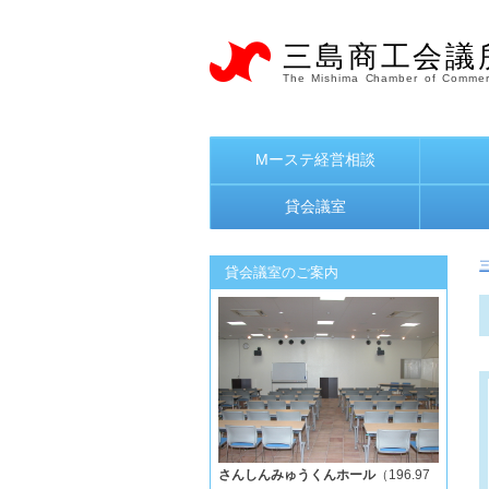
三島商工会議
The Mishima Chamber of Commer
Mーステ経営相談
貸会議室
貸会議室のご案内
さんしんみゅうくんホール
（196.97