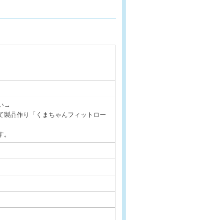
い→
て製品作り「くまちゃんフィットロー
す。