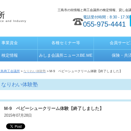
三島市の街情報と商工会議所の検定情報、貸し会
所
電話受付時間：8:30 - 17:30
ce and Industry
055-975-4441
事業資金
各種セミナー等
会員サービ
検定情報
みしま会議所ニュースBE.ME
保険・共
三島商工会議所
>
なりわい体験塾
> M-9 ベビーシュークリーム体験【終了しました】
なりわい体験塾
M-9 ベビーシュークリーム体験【終了しました】
2015年07月28日