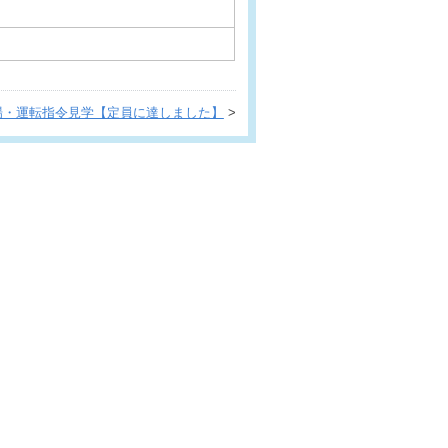
工場・運転指令見学【定員に達しました】
>