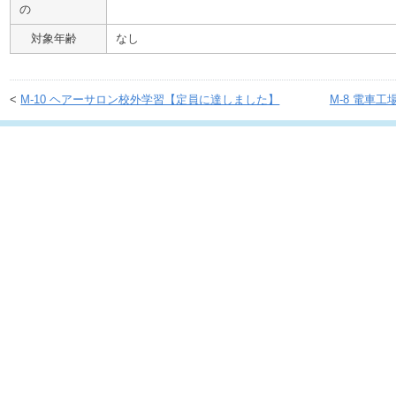
の
対象年齢
なし
<
M-10 ヘアーサロン校外学習【定員に達しました】
M-8 電車