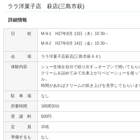
ララ洋菓子店 萩店(三島市萩)
詳細情報
日 程
M-9-1 H27年8月 13日（木）10:30～
M-9-2 H27年8月 14日（金）10:30～
会 場
ララ洋菓子店萩店(三島市萩６６)
体験内容
シュー生地を自分で絞り出す→オーブンで焼いてもら
クリームを詰めてみて出来上がりベビーシューを使っ
ル」
時間があればクリームの炊き上げを見学してもらいま
駐 車 場
なし
所要時間
1時間30分
受 講 料
500円
定 員
10名
準備するも
なし