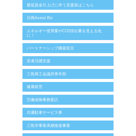
最低賃金引上げに伴う支援策はこちら
日商Assist Biz
エネルギー使用量やCO2排出量を見える化
に！
パートナーシップ構築宣言
若者活躍支援
三島商工会議所青年部
健康経営
労働保険事務委託
共通駐車サービス券
三島市事業承継推進事業