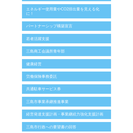
エネルギー使用量やCO2排出量を見える化
に！
パートナーシップ構築宣言
若者活躍支援
三島商工会議所青年部
健康経営
労働保険事務委託
共通駐車サービス券
三島市事業承継推進事業
経営発達支援計画・事業継続力強化支援計画
三島市行政への要望書の回答