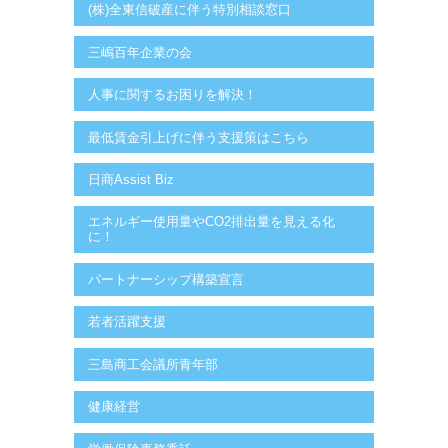
(株)全東信破産に伴う特別相談窓口
三嶋百年企業の会
人事に関するお困りを解決！
最低賃金引上げに伴う支援策はこちら
日商Assist Biz
エネルギー使用量やCO2排出量を見える化
に！
パートナーシップ構築宣言
若者活躍支援
三島商工会議所青年部
健康経営