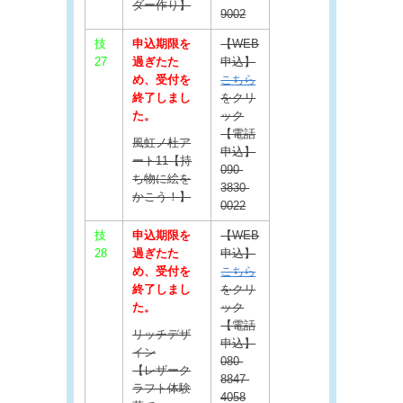
ダー作り】
9002
技
申込期限を
【WEB
27
過ぎたた
申込】
め、受付を
こちら
終了しまし
をクリ
た。
ック
【電話
風虹ノ杜ア
申込】
ート11【持
090-
ち物に絵を
3830-
かこう！】
0022
技
申込期限を
【WEB
28
過ぎたた
申込】
め、受付を
こちら
終了しまし
をクリ
た。
ック
【電話
リッチデザ
申込】
イン
080-
【レザーク
8847-
ラフト体験
4058