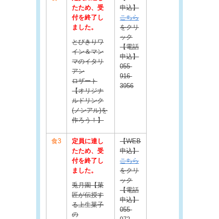
たため、受
申込】
付を終了し
こちら
ました。
をクリ
ック
とびきりワ
【電話
イン＆マン
申込】
マのイタリ
055-
アン
916-
ロザート
3956
【オリジナ
ルドリンク
(ノンアル)を
作ろう！】
食3
定員に達し
【WEB
たため、受
申込】
付を終了し
こちら
ました。
をクリ
ック
兎月園【菓
【電話
匠が伝授す
申込】
る上生菓子
055-
の