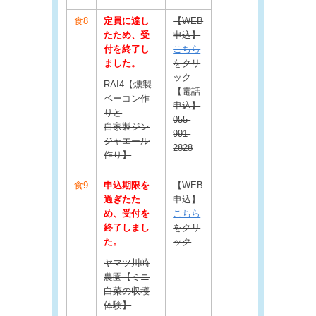
食8
定員に達し
【WEB
たため、受
申込】
付を終了し
こちら
ました。
をクリ
ック
RAI4【燻製
【電話
ベーコン作
申込】
りと
055-
自家製ジン
991-
ジャエール
2828
作り】
食9
申込期限を
【WEB
過ぎたた
申込】
め、受付を
こちら
終了しまし
をクリ
た。
ック
ヤマツ川崎
農園【ミニ
白菜の収穫
体験】