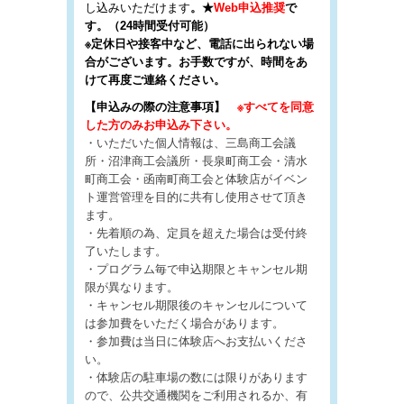
し込みいただけます
。★
Web申込推奨
で
す。（24時間受付可能）
※定休日や接客中など、電話に出られない場
合がございます。お手数ですが、時間をあ
けて再度ご連絡ください。
【申込みの際の注意事項】
※すべてを同意
した方のみお申込み下さい。
・いただいた個人情報は、三島商工会議
所・沼津商工会議所・長泉町商工会・清水
町商工会・函南町商工会と体験店がイベン
ト運営管理を目的に共有し使用させて頂き
ます。
・先着順の為、定員を超えた場合は受付終
了いたします。
・プログラム毎で申込期限とキャンセル期
限が異なります。
・キャンセル期限後のキャンセルについて
は参加費をいただく場合があります。
・参加費は当日に体験店へお支払いくださ
い。
・体験店の駐車場の数には限りがあります
ので、公共交通機関をご利用されるか、有