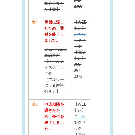
972-
和菓子づく
2366
り体験】
食4
定員に達し
【WEB
たため、受
申込】
付を終了し
こちら
ました。
をクリ
ック
allez・fete三
【電話
島醸造所
申込】
【ビールテ
055-
イスティン
957-
グ会
2373
（ブルワー
による解説
付き）】
食5
申込期限を
【WEB
過ぎたた
申込】
め、受付を
こちら
終了しまし
をクリ
た。
ック
【電話