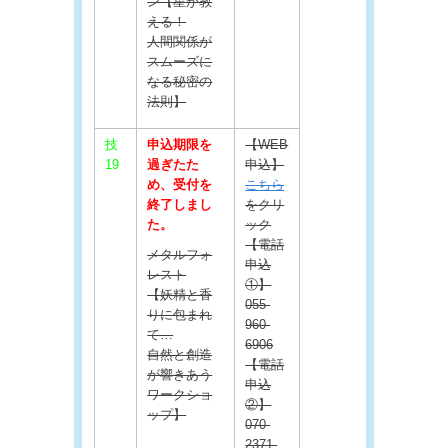
ン【星が教
える！
人間関係が
スムーズに
なる秘密の
法則】
技
申込期限を
【WEB
19
過ぎたた
申込】
め、受付を
こちら
終了しまし
をクリ
た。
ック
【電話
メタルフォ
申込
レスト
①】
【妖精と香
055-
りに包まれ
960-
て…
6906
自然と創造
【電話
が響きあう
申込
ワークショ
②】
ップ】
070-
2371-