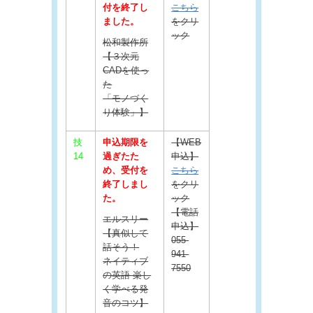
付を終了し
こちら
ました。
をクリ
ック
松和製作所
【３次元
CADを使っ
た
「モノづく
り体験」】
技
申込期限を
【WEB
14
過ぎたた
申込】
め、受付を
こちら
終了しまし
をクリ
た。
ック
【電話
エルスリー
申込】
【真似して
055-
話そう！
941-
ネイティブ
7550
の英語 楽し
く学べる発
音のコツ】