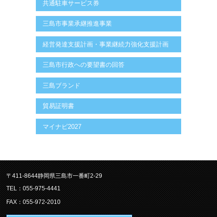
共通駐車サービス券
三島市事業承継推進事業
経営発達支援計画・事業継続力強化支援計画
三島市行政への要望書の回答
三島ブランド
貿易証明書
マイナビ2027
〒411-8644静岡県三島市一番町2-29
TEL：055-975-4441
FAX：055-972-2010