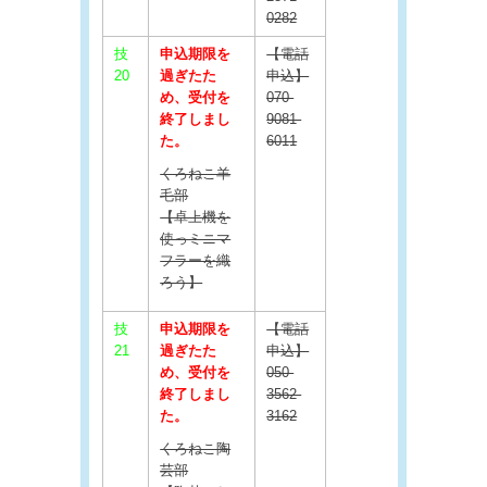
0282
技
申込期限を
【電話
20
過ぎたた
申込】
め、受付を
070-
終了しまし
9081-
た。
6011
くろねこ羊
毛部
【卓上機を
使っミニマ
フラーを織
ろう】
技
申込期限を
【電話
21
過ぎたた
申込】
め、受付を
050-
終了しまし
3562-
た。
3162
くろねこ陶
芸部