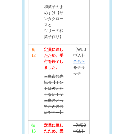
和菓子のま
めすけ【サ
ンタクロー
スと
ツリーの和
菓子作り】
食
定員に達し
【WEB
12
たため、受
申込】
付を終了し
こちら
ました。
をクリ
ック
三島市観光
協会【ホン
トは教えた
くない！？
三島のとっ
ておきのお
店ツアー】
技
定員に達し
【WEB
13
たため、受
申込】