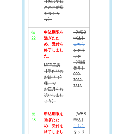
【陶芸でね
このお雛様
をつくろ
う】
技
申込期限を
【WEB
22
過ぎたた
申込】
め、受付を
こちら
終了しまし
をクリ
た。
ック
【電話
MFP工房
番号】
【手作りの
090-
お飾り（2
7032-
種）で
7316
お正月をお
祝いしまし
ょう】
技
申込期限を
【WEB
23
過ぎたた
申込】
め、受付を
こちら
終了しまし
をクリ