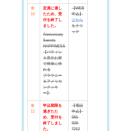
食
定員に達し
【WEB
10
たため、受
申込】
付を終了し
こちら
ました。
をクリ
ック
Anniversary
Sweets
HAPPINESS
【パティシ
エ直伝お家
で簡単に作
れる
ブラウニー
＆アメリカ
ンクッキ
ー】
食
申込期限を
【電話
11
過ぎたた
申込】
め、受付を
055-
終了しまし
928-
た。
7212