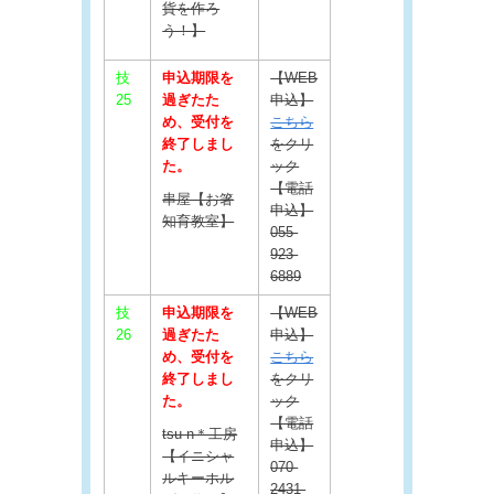
貨を作ろ
う！】
技
申込期限を
【WEB
25
過ぎたた
申込】
め、受付を
こちら
終了しまし
をクリ
た。
ック
【電話
串屋【お箸
申込】
知育教室】
055-
923-
6889
技
申込期限を
【WEB
26
過ぎたた
申込】
め、受付を
こちら
終了しまし
をクリ
た。
ック
【電話
tsu-n＊工房
申込】
【イニシャ
070-
ルキーホル
2431-