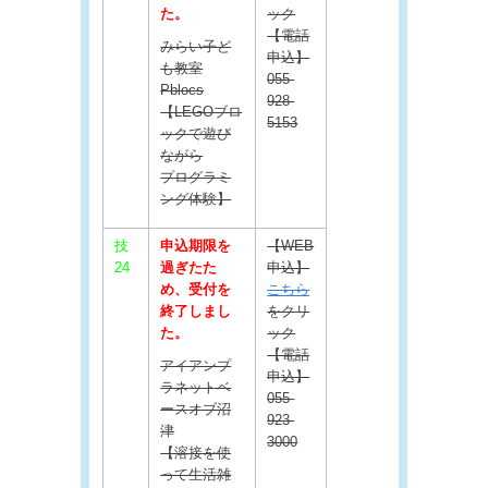
た。
ック
【電話
みらい子ど
申込】
も教室
055-
Pblocs
928-
【LEGOブロ
5153
ックで遊び
ながら
プログラミ
ング体験】
技
申込期限を
【WEB
24
過ぎたた
申込】
め、受付を
こちら
終了しまし
をクリ
た。
ック
【電話
アイアンプ
申込】
ラネットベ
055-
ースオブ沼
923-
津
3000
【溶接を使
って生活雑