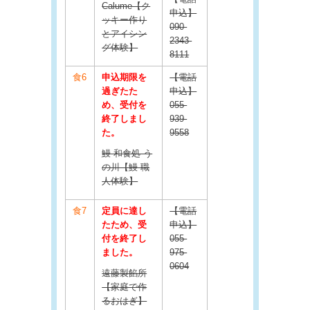
Calume【ク
申込】
ッキー作り
090-
とアイシン
2343-
グ体験】
8111
食6
申込期限を
【電話
過ぎたた
申込】
め、受付を
055-
終了しまし
939-
た。
9558
鰻 和食処 う
の川【鰻 職
人体験】
食7
定員に達し
【電話
たため、受
申込】
付を終了し
055-
ました。
975-
0604
遠藤製餡所
【家庭で作
るおはぎ】