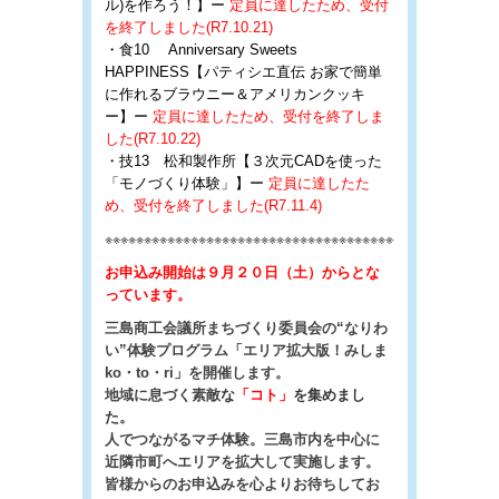
ル)を作ろう！】ー
定員に達したため、受付
を終了しました(R7.10.21)
・食10 Anniversary Sweets
HAPPINESS【パティシエ直伝 お家で簡単
に作れるブラウニー＆アメリカンクッキ
ー】ー
定員に達したため、受付を終了しま
した(R7.10.22)
・技13 松和製作所【３次元CADを使った
「モノづくり体験」】ー
定員に達したた
め、受付を終了しました(R7.11.4)
※※※※※※※※※※※※※※※※※※※※※※※※※※※※※※※※※※※※※※※※※※※※
お申込み開始は９月２０日（土）からとな
っています。
三島商工会議所まちづくり委員会の“なりわ
い”体験プログラム「エリア拡大版！みしま
ko・to・ri」を開催します。
地域に息づく素敵
な
「コト」
を集めまし
た。
人でつながるマチ体験。三島市内を中心に
近隣市町へエリアを拡大して実施します。
皆様からのお申込みを心よりお待ちしてお