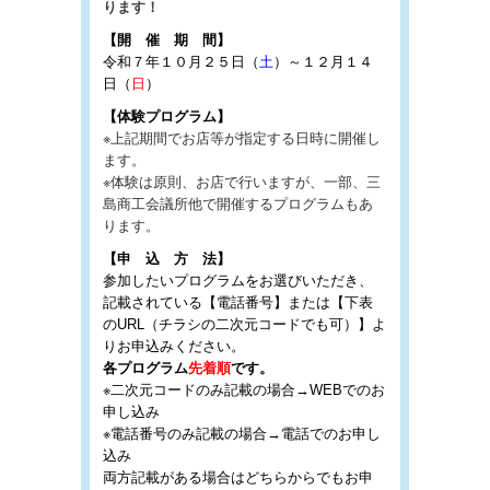
ります！
【開 催 期 間】
令和７年１０月２５日（
土
）～１２月１４
日（
日
）
【体験プログラム】
※上記期間でお店等が指定する日時に開催し
ます。
※体験は原則、お店で行いますが、一部、三
島商工会議所他で開催するプログラムもあ
ります。
【申 込 方 法】
参加したいプログラムをお選びいただき、
記載されている【電話番号】または【下表
のURL（チラシの二次元コードでも可）】よ
りお申込みください。
各プログラム
先着順
です。
※二次元コードのみ記載の場合→WEBでのお
申し込み
※電話番号のみ記載の場合→電話でのお申し
込み
両方記載がある場合はどちらからでもお申