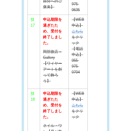
自分へのご
975-
褒美】
0635
技
申込期限を
【WEB
17
過ぎたた
申込】
め、受付を
こちら
終了しまし
をクリ
た。
ック
【電話
岡部旗店＋
申込】
Gallery
055-
【ワイヤー
975-
アートを創
0704
って飾ろ
う】
技
申込期限を
【WEB
18
過ぎたた
申込】
め、受付を
こちら
終了しまし
をクリ
た。
ック
ネイル・ワ