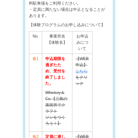
料駐車場をご利用ください。
・定員に満たない場合は中止となることが
あります。
【体験プログラムのお申し込みについて】
No.
事業所名
お申込
【体験名】
みにつ
いて
食1
申込期限を
【WEB
過ぎたた
申込】
め、受付を
こちら
終了しまし
をクリ
た。
ック
Whiskey＆
Co.【三島の
蒸留所でク
ラフト
ジンをつく
ろう！】
食2
定員に達し
【WEB