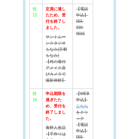
技
定員に達し
【電話
15
たため、受
申込】
付を終了し
055-
ました。
939-
9555
サントムー
ンスタジオ
もなみ(京都
もなみ)
【袴の着付
アメイク及
びカメラで
撮影体験】
技
申込期限を
【WEB
16
過ぎたた
申込】
め、受付を
こちら
終了しまし
をクリ
た。
ック
【電話
青野人形店
申込】
【手作りは
055-