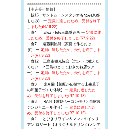
※※※※※※※※※※※※※※※※※※※※※※※※※※※※※※※※※※※※※※※※※※※※
【申込受付情報】
・技15 サントムーンスタジオもなみ(京都
もなみ) ー
定員に達したため、受付を終了
しました(R7.9.22)
・食4 allez・fete三島醸造所 ー
定員に達
したため、受付を終了しました(R7.9.22)
・食7
遠藤製餡所【家庭で作るおは
ぎ】
ー
定員に達したため、受付を終了しま
した(R7.9.22)
・食12
三島市観光協会【ホントは教えた
くない！？三島のとっておきのお店ツア
ー】 ー
定員に達したため、受付を終了しま
した(R7.9.23)
・食3 兎月園【菓匠が伝授する上生菓子
の和菓子づくり体験】ー
定員に達したた
め、受付を終了しました(R7.10.13)
・食8 RAI4【燻製ベーコン作りと自家製
ジンジャエール作り】ー
定員に達したた
め、受付を終了しました(R7.10.15)
・食2 とびきりワイン＆マンマのイタリ
アン ロザート【オリジナルドリンク(ノンア