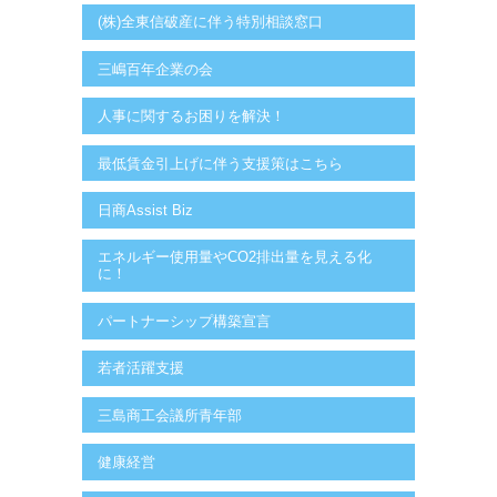
(株)全東信破産に伴う特別相談窓口
三嶋百年企業の会
人事に関するお困りを解決！
最低賃金引上げに伴う支援策はこちら
日商Assist Biz
エネルギー使用量やCO2排出量を見える化
に！
パートナーシップ構築宣言
若者活躍支援
三島商工会議所青年部
健康経営