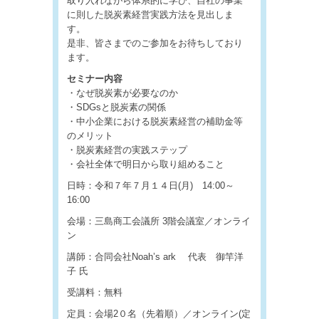
取り入れながら体系的に学び、自社の事業
に則した脱炭素経営実践方法を見出しま
す。
是非、皆さまでのご参加をお待ちしており
ます。
セミナー内容
・なぜ脱炭素が必要なのか
・SDGsと脱炭素の関係
・中小企業における脱炭素経営の補助金等
のメリット
・脱炭素経営の実践ステップ
・会社全体で明日から取り組めること
日時：令和７年７月１４日(月) 14:00～
16:00
会場：三島商工会議所 3階会議室／オンライ
ン
講師：合同会社Noah’s ark 代表 御竿洋
子 氏
受講料：無料
定員：会場2０名（先着順）／オンライン(定