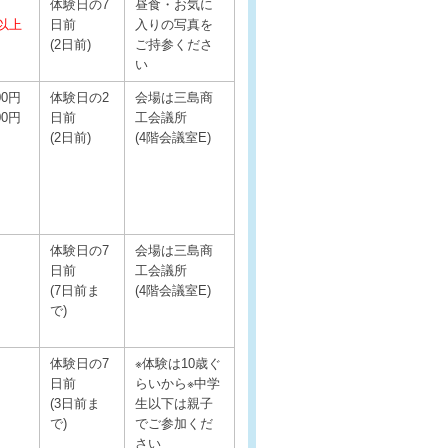
体験日の7
昼食・お気に
以上
日前
入りの写真を
(2日前)
ご持参くださ
い
00円
体験日の2
会場は三島商
00円
日前
工会議所
(2日前)
(4階会議室E)
体験日の7
会場は三島商
日前
工会議所
(7日前ま
(4階会議室E)
で)
体験日の7
※体験は10歳ぐ
日前
らいから※中学
(3日前ま
生以下は親子
で)
でご参加くだ
さい