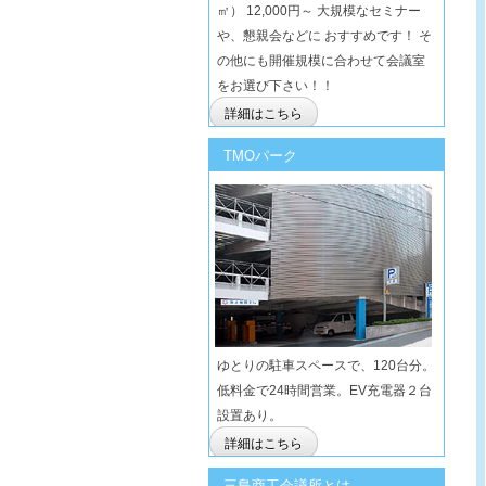
㎡） 12,000円～ 大規模なセミナー
や、懇親会などに おすすめです！ そ
の他にも開催規模に合わせて会議室
をお選び下さい！！
詳細はこちら
TMOパーク
ゆとりの駐車スペースで、120台分。
低料金で24時間営業。EV充電器２台
設置あり。
詳細はこちら
三島商工会議所とは