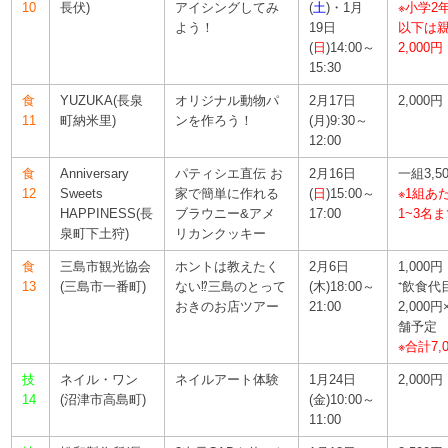
10
長伏)
アイシングしてみ
(
土
)・1月
※小学2
よう！
19日
以下は
(
日
)14:00～
2,000円
15:30
食
YUZUKA(長泉
オリジナル動物パ
2月17日
2,000円
11
町納米里)
ンを作ろう！
(月)9:30～
12:00
食
Anniversary
パティシエ直伝 お
2月16日
一組3,5
12
Sweets
家で簡単に作れる
(
日
)15:00～
※1組あ
HAPPINESS(長
ブラウニー&アメ
17:00
1~3名
泉町下土狩)
リカンクッキー
食
三島市観光協会
ホントは教えたく
2月6日
1,000円
13
(三島市一番町)
ない⁉三島のとって
(木)18:00～
⁺飲食代
おきのお店ツアー
21:00
2,000円
舗予定
※合計7,
技
ネイル・ワン
ネイルアート体験
1月24日
2,000円
14
(沼津市高島町)
(金)10:00～
11:00