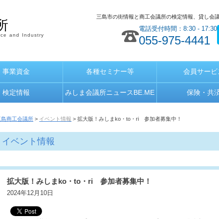
三島市の街情報と商工会議所の検定情報、貸し会
所
電話受付時間：8:30 - 17:30
ce and Industry
055-975-4441
事業資金
各種セミナー等
会員サービ
検定情報
みしま会議所ニュースBE.ME
保険・共
三島商工会議所
>
イベント情報
> 拡大版！みしまko・to・ri 参加者募集中！
イベント情報
拡大版！みしまko・to・ri 参加者募集中！
2024年12月10日