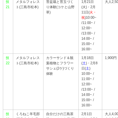
技
メタルフォレス
苔盆栽と苔玉づく
1月21日
大人2,5
21
ト(三島市松本)
り体験(コケと山野
(火)・2月
草)
11日(
火・
祝
)10:00~
/11:00~ /
12:00~
/13:00~ /
14:00~ /
15:00~ /
16:00~
技
メタルフォレス
カラーサンド＆観
1月18日
1,900円
22
ト(三島市松本)
葉植物とフラワー
(
土
)・2月8
サシェ(2ケ)づくり
日(
土
)
体験
10:00~ /
11:00~ /
12:00~
/13:00~ /
14:00~ /
15:00~ /
16:00~
技
くろねこ羊毛部
自分だけの三島茶
2月1日
大人4,0