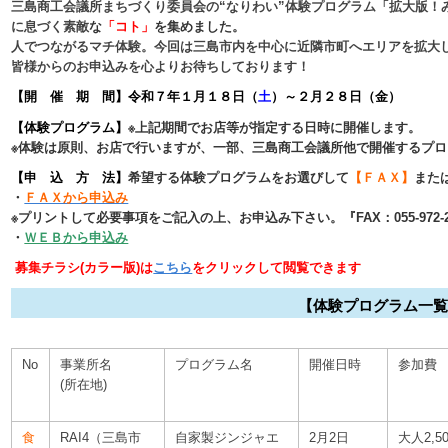
三島商工会議所まちづくり委員会の“なりわい”体験プログラム「拡大版！みし
に息づく素敵
な
「コト」
を集めました。
人でつながるマチ体験。今回は三島市内を中心に近隣市町へエリアを拡大
皆様からのお申込みを心よりお待ちしております！
【開 催 期 間】令和７年１月１８日（
土
）～２月２８日（金）
【体験プログラム】
※上記期間でお店等が指定する日時に開催します。
※体験は原則、お店で行いますが、一部、三島商工会議所他で開催するプ
【申 込 方 法】
希望する体験プログラムをお選びして
【ＦＡＸ】
また
・
ＦＡＸから申込み
※プリントして必要事項をご記入の上、お申込み下さい。
『FAX：055-972-
・
ＷＥＢから申込み
募集チラシ(カラー版)は
こちら
をクリックして閲覧
【体験プログラム一覧表
No
事業所名
プログラム名
開催日時
参加費
(所在地)
食
RAI4（三島市
自家製ジンジャエ
2月2日
大人2,5