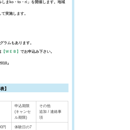
まko・to・ri」を開催します。地域
して実施します。
ログラムもあります。
は
【ＷＥＢ】
でお申込み下さい。
2010』
できます
】
申込期限
その他
(キャンセ
追加 / 連絡事
ル期限)
項
00円
体験日の7