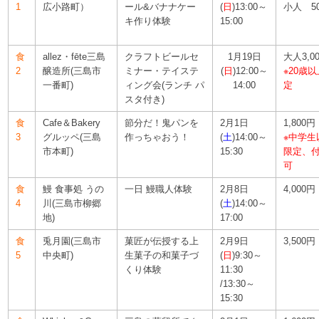
1
広小路町）
ール&バナナケー
(
日
)13:00～
小人 5
キ作り体験
15:00
食
allez・fēte三島
クラフトビールセ
1月19日
大人3,0
2
醸造所(三島市
ミナー・テイステ
(
日
)12:00～
※20歳
一番町)
ィング会(ランチ パ
14:00
定
スタ付き)
食
Cafe＆Bakery
節分だ！鬼パンを
2月1日
1,800円
3
グルッペ(三島
作っちゃおう！
(
土
)14:00～
※中学生
市本町)
15:30
限定、
可
食
鰻 食事処 うの
一日 鰻職人体験
2月8日
4,000円
4
川(三島市柳郷
(
土
)14:00～
地)
17:00
食
兎月園(三島市
菓匠が伝授する上
2月9日
3,500円
5
中央町)
生菓子の和菓子づ
(
日
)9:30～
くり体験
11:30
/13:30～
15:30