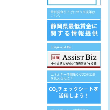
最低賃金引上げに伴う支援策は
こちら
日商Assist Biz
エネルギー使用量やCO2排出量
を見える化に！