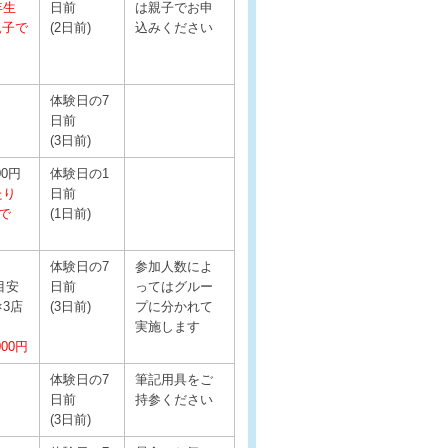
年生
日前
は親子でお申
親子で
(2日前)
込みください
体験日の7
日前
(3日前)
00円
体験日の1
たり
日前
まで
(1日前)
体験日の7
参加人数によ
目安
日前
ってはグルー
×3店
(3日前)
プに分かれて
実施します
000円
体験日の7
筆記用具をご
日前
持参ください
(3日前)