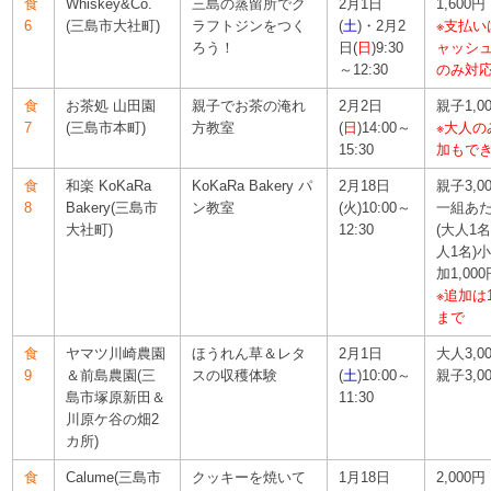
食
Whiskey&Co.
三島の蒸留所でク
2月1日
1,600円
6
(三島市大社町)
ラフトジンをつく
(
土
)・2月2
※支払い
ろう！
日(
日
)9:30
ャッシ
～12:30
のみ対
食
お茶処 山田園
親子でお茶の淹れ
2月2日
親子1,0
7
(三島市本町)
方教室
(
日
)14:00～
※大人の
15:30
加も
で
食
和楽 KoKaRa
KoKaRa Bakery パ
2月18日
親子3,0
8
Bakery(三島市
ン教室
(火)10:00～
一組あ
大社町)
12:30
(大人1
人1名)
加1,00
※追加は
まで
食
ヤマツ川崎農園
ほうれん草＆レタ
2月1日
大人3,0
9
＆前島農園(三
スの収穫体験
(
土
)10:00～
親子3,0
島市塚原新田＆
11:30
川原ケ谷の畑2
カ所)
食
Calume(三島市
クッキーを焼いて
1月18日
2,000円