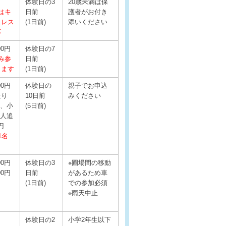
体験日の3
20歳未満は保
はキ
日前
護者がお付き
ュレス
(1日前)
添いください
応
00円
体験日の7
み参
日前
きます
(1日前)
00円
体験日の
親子でお申込
たり
10日前
みください
名、小
(5日前)
小人追
0円
1名
00円
体験日の3
※圃場間の移動
00円
日前
があるため車
(1日前)
での参加必須
※雨天中止
体験日の2
小学2年生以下