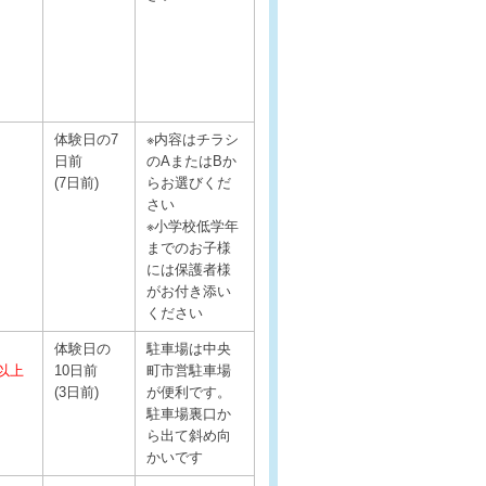
体験日の7
※内容はチラシ
日前
のAまたはBか
(7日前)
らお選びくだ
さい
※小学校低学年
までのお子様
には保護者様
がお付き添い
ください
体験日の
駐車場は中央
以上
10日前
町市営駐車場
(3日前)
が便利です。
駐車場裏口か
ら出て斜め向
かいです