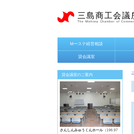
三島商工会議
The Mishima Chamber of Commer
Mーステ経営相談
貸会議室
貸会議室のご案内
さんしんみゅうくんホール
（196.97