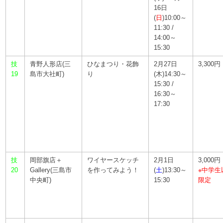
16日
(
日
)10:00～
11:30 /
14:00～
15:30
技
青野人形店(三
ひなまつり・花飾
2月27日
3,300円
19
島市大社町)
り
(木)14:30～
15:30 /
16:30～
17:30
技
岡部旗店＋
ワイヤースケッチ
2月1日
3,000円
20
Gallery(三島市
を作ってみよう！
(
土
)13:30～
※中学生
中央町)
15:30
限定