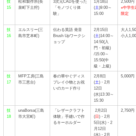
技
松和製作所(長
3次元CADを使った
1月18日
2,500円
15
泉町下土狩)
「モノづくり体
(
土
)9:00～
※中学生
験」
15:00
限定
技
エルスリー(三
伝わる英語 発音
2月15日
大人1,5
16
島市芝本町)
Brush Upワークシ
(
土
)14:00～
小人1,0
ョップ
14:50(入
門・初級)
/15:00～
15:50(中
級・上級)
技
MFP工房(三島
春の華やぐディス
2月8日
5,000円
17
市三恵台)
プレイ小物とお祝
(
土
)・2月
いのカード作り
12日
(水)13:30～
15:30
技
unaBorsa(三島
「レザークラフト
2月2日
2,750円
18
市大宮町)
体験」手縫いで作
(
日
)・2月
るキーホルダー
5日(水)・2
月12日
(水)・2月