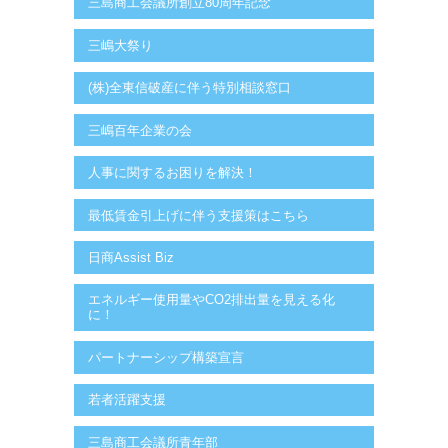
三島商工会議所創立80周年記念
三嶋大祭り
(株)全東信破産に伴う特別相談窓口
三嶋百年企業の会
人事に関するお困りを解決！
最低賃金引上げに伴う支援策はこちら
日商Assist Biz
エネルギー使用量やCO2排出量を見える化
に！
パートナーシップ構築宣言
若者活躍支援
三島商工会議所青年部