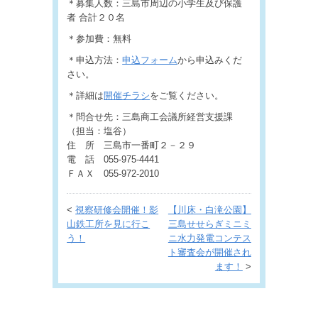
＊募集人数：三島市周辺の小学生及び保護
者 合計２０名
＊参加費：無料
＊申込方法：
申込フォーム
から申込みくだ
さい。
＊詳細は
開催チラシ
をご覧ください。
＊問合せ先：三島商工会議所経営支援課
（担当：塩谷）
住 所 三島市一番町２－２９
電 話 055-975-4441
ＦＡＸ 055-972-2010
<
視察研修会開催！影
【川床・白滝公園】
山鉄工所を見に行こ
三島せせらぎミニミ
う！
ニ水力発電コンテス
ト審査会が開催され
ます！
>