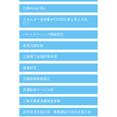
日商Assist Biz
エネルギー使用量やCO2排出量を見える化
に！
パートナーシップ構築宣言
若者活躍支援
三島商工会議所青年部
健康経営
労働保険事務委託
共通駐車サービス券
三島市事業承継推進事業
経営発達支援計画・事業継続力強化支援計画