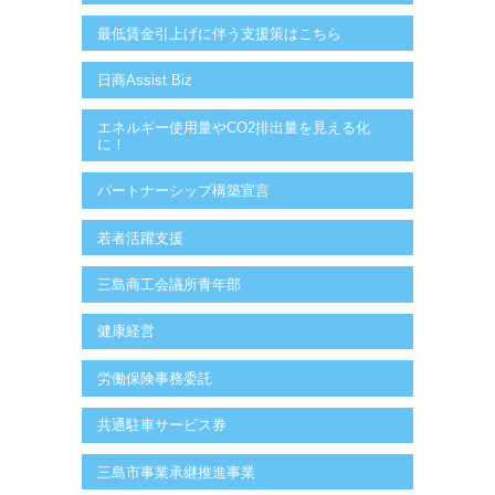
最低賃金引上げに伴う支援策はこちら
日商Assist Biz
エネルギー使用量やCO2排出量を見える化
に！
パートナーシップ構築宣言
若者活躍支援
三島商工会議所青年部
健康経営
労働保険事務委託
共通駐車サービス券
三島市事業承継推進事業