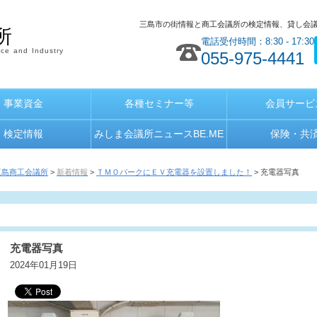
三島市の街情報と商工会議所の検定情報、貸し会
所
電話受付時間：8:30 - 17:30
ce and Industry
055-975-4441
事業資金
各種セミナー等
会員サービ
検定情報
みしま会議所ニュースBE.ME
保険・共
三島商工会議所
>
新着情報
>
ＴＭＯパークにＥＶ充電器を設置しました！
> 充電器写真
充電器写真
2024年01月19日