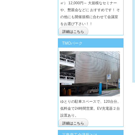
㎡） 12,000円～ 大規模なセミナー
や、懇親会などに おすすめです！ そ
の他にも開催規模に合わせて会議室
をお選び下さい！！
詳細はこちら
TMOパーク
ゆとりの駐車スペースで、120台分。
低料金で24時間営業。EV充電器２台
設置あり。
詳細はこちら
三島商工会議所とは