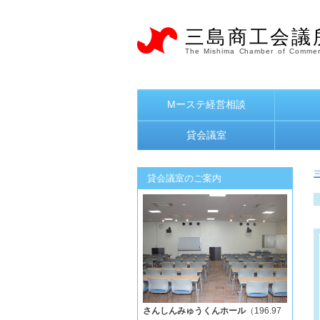
三島商工会議
The Mishima Chamber of Commer
Mーステ経営相談
貸会議室
貸会議室のご案内
さんしんみゅうくんホール
（196.97