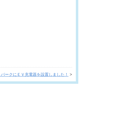
ＯパークにＥＶ充電器を設置しました！
>