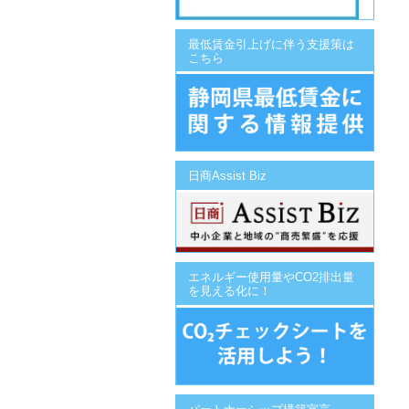
最低賃金引上げに伴う支援策は
こちら
日商Assist Biz
エネルギー使用量やCO2排出量
を見える化に！