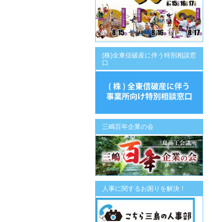
(株)全東信破産に伴う特別相談窓
口
三嶋百年企業の会
人事に関するお困りを解決！