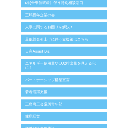
(株)全東信破産に伴う特別相談窓口
三嶋百年企業の会
人事に関するお困りを解決！
最低賃金引上げに伴う支援策はこちら
日商Assist Biz
エネルギー使用量やCO2排出量を見える化
に！
パートナーシップ構築宣言
若者活躍支援
三島商工会議所青年部
健康経営