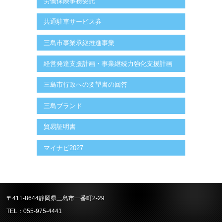
労働保険事務委託
共通駐車サービス券
三島市事業承継推進事業
経営発達支援計画・事業継続力強化支援計画
三島市行政への要望書の回答
三島ブランド
貿易証明書
マイナビ2027
〒411-8644静岡県三島市一番町2-29
TEL：055-975-4441