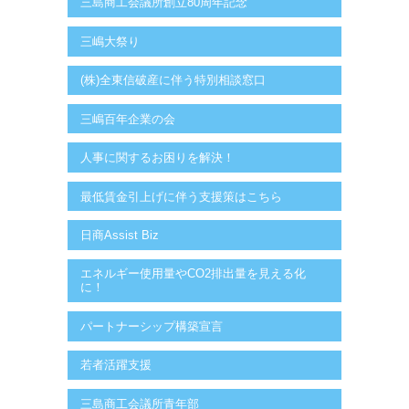
三島商工会議所創立80周年記念
三嶋大祭り
(株)全東信破産に伴う特別相談窓口
三嶋百年企業の会
人事に関するお困りを解決！
最低賃金引上げに伴う支援策はこちら
日商Assist Biz
エネルギー使用量やCO2排出量を見える化
に！
パートナーシップ構築宣言
若者活躍支援
三島商工会議所青年部