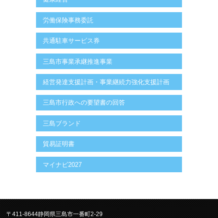
労働保険事務委託
共通駐車サービス券
三島市事業承継推進事業
経営発達支援計画・事業継続力強化支援計画
三島市行政への要望書の回答
三島ブランド
貿易証明書
マイナビ2027
〒411-8644静岡県三島市一番町2-29