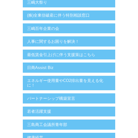
三嶋大祭り
(株)全東信破産に伴う特別相談窓口
三嶋百年企業の会
人事に関するお困りを解決！
最低賃金引上げに伴う支援策はこちら
日商Assist Biz
エネルギー使用量やCO2排出量を見える化
に！
パートナーシップ構築宣言
若者活躍支援
三島商工会議所青年部
健康経営