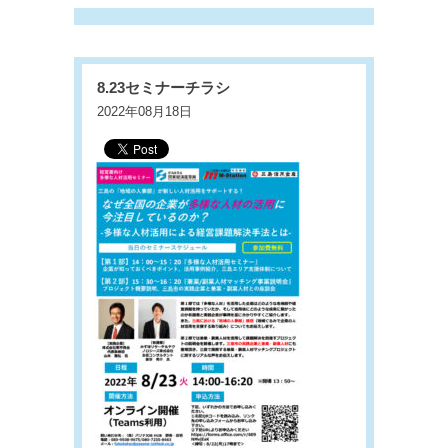
8.23セミナーチラシ
2022年08月18日