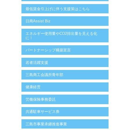
最低賃金引上げに伴う支援策はこちら
日商Assist Biz
エネルギー使用量やCO2排出量を見える化
に！
パートナーシップ構築宣言
若者活躍支援
三島商工会議所青年部
健康経営
労働保険事務委託
共通駐車サービス券
三島市事業承継推進事業