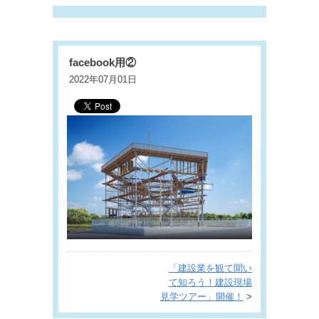
facebook用②
2022年07月01日
「建設業を観て聞い
て知ろう！建設現場
見学ツアー」開催！
>