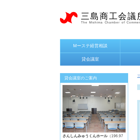
三島商工会議
The Mishima Chamber of Commer
Mーステ経営相談
貸会議室
貸会議室のご案内
さんしんみゅうくんホール
（196.97