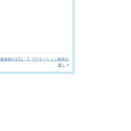
鎌倉殿の13人」】プロモーション動画公
開！
>