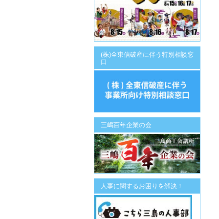
(株)全東信破産に伴う特別相談窓
口
三嶋百年企業の会
人事に関するお困りを解決！