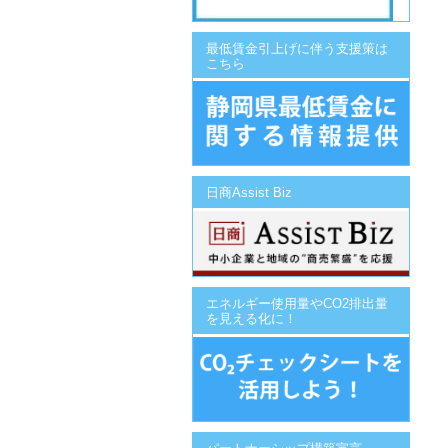
最低賃金引上げに伴う支援策は
こちら
日商Assist Biz
エネルギー使用量やCO2排出量
を見える化に！