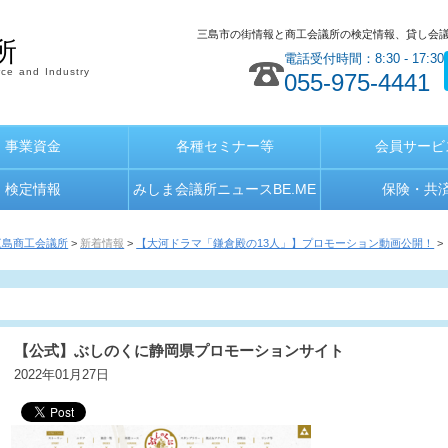
三島市の街情報と商工会議所の検定情報、貸し会
所
電話受付時間：8:30 - 17:30
ce and Industry
055-975-4441
事業資金
各種セミナー等
会員サービ
検定情報
みしま会議所ニュースBE.ME
保険・共
三島商工会議所
>
新着情報
>
【大河ドラマ「鎌倉殿の13人」】プロモーション動画公開！
>
【公式】ぶしのくに静岡県プロモーションサイト
2022年01月27日