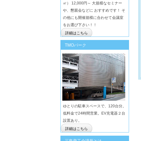
㎡） 12,000円～ 大規模なセミナー
や、懇親会などに おすすめです！ そ
の他にも開催規模に合わせて会議室
をお選び下さい！！
詳細はこちら
TMOパーク
ゆとりの駐車スペースで、120台分。
低料金で24時間営業。EV充電器２台
設置あり。
詳細はこちら
三島商工会議所とは