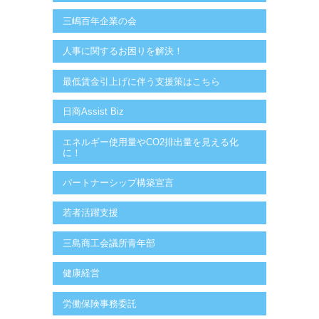
三嶋百年企業の会
人事に関するお困りを解決！
最低賃金引上げに伴う支援策はこちら
日商Assist Biz
エネルギー使用量やCO2排出量を見える化
に！
パートナーシップ構築宣言
若者活躍支援
三島商工会議所青年部
健康経営
労働保険事務委託