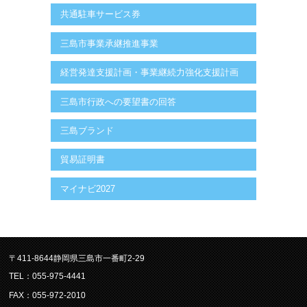
共通駐車サービス券
三島市事業承継推進事業
経営発達支援計画・事業継続力強化支援計画
三島市行政への要望書の回答
三島ブランド
貿易証明書
マイナビ2027
〒411-8644静岡県三島市一番町2-29
TEL：055-975-4441
FAX：055-972-2010