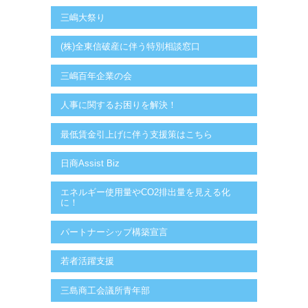
三嶋大祭り
(株)全東信破産に伴う特別相談窓口
三嶋百年企業の会
人事に関するお困りを解決！
最低賃金引上げに伴う支援策はこちら
日商Assist Biz
エネルギー使用量やCO2排出量を見える化
に！
パートナーシップ構築宣言
若者活躍支援
三島商工会議所青年部