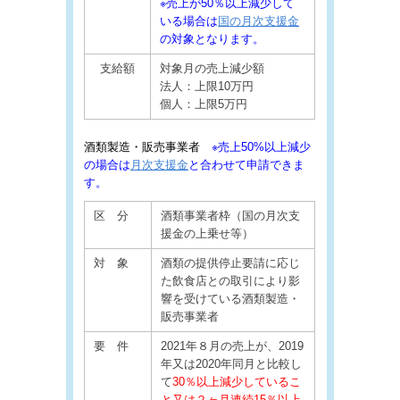
※売上が50％以上減少して
いる場合は
国の月次支援金
の対象となります。
支給額
対象月の売上減少額
法人：上限10万円
個人：上限5万円
酒類製造・販売事業者
※売上50%以上減少
の場合は
月次支援金
と合わせて申請できま
す。
区 分
酒類事業者枠（国の月次支
援金の上乗せ等）
対 象
酒類の提供停止要請に応じ
た飲食店との取引により影
響を受けている酒類製造・
販売事業者
要 件
2021年８月の売上が、2019
年又は2020年同月と比較し
て
30％以上減少しているこ
と又は２ヶ月連続15％以上