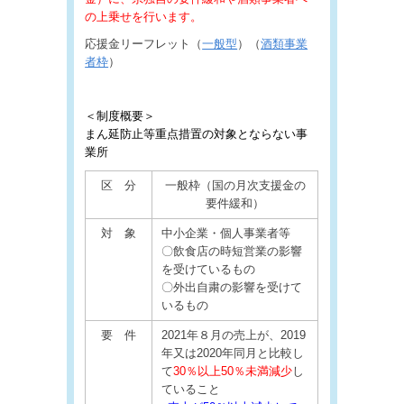
の上乗せを行います。
応援金リーフレット（
一般型
）（
酒類事業
者枠
）
＜制度概要＞
まん延防止等重点措置の対象とならない事
業所
区 分
一般枠（国の月次支援金の
要件緩和）
対 象
中小企業・個人事業者等
〇飲食店の時短営業の影響
を受けているもの
〇外出自粛の影響を受けて
いるもの
要 件
2021年８月の売上が、2019
年又は2020年同月と比較し
て
30％以上50％未満減少
し
ていること