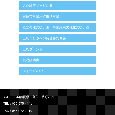
共通駐車サービス券
三島市事業承継推進事業
経営発達支援計画・事業継続力強化支援計画
三島市行政への要望書の回答
三島ブランド
貿易証明書
マイナビ2027
〒411-8644静岡県三島市一番町2-29
TEL：055-975-4441
FAX：055-972-2010