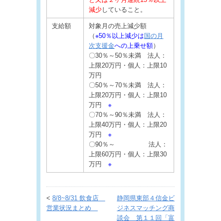
減少
していること。
支給額
対象月の売上減少額
（
※50％以上減少は
国の月
次支援金
への上乗せ額
）
〇30％～50％未満 法人：
上限20万円・個人：上限10
万円
〇50％～70％未満 法人：
上限20万円・個人：上限10
万円
※
〇70％～90％未満 法人：
上限40万円・個人：上限20
万円
※
〇90％～ 法人：
上限60万円・個人：上限30
万円
※
<
8/8~8/31 飲食店
静岡県東部４信金ビ
営業状況まとめ
ジネスマッチング商
談会 第１１回「富