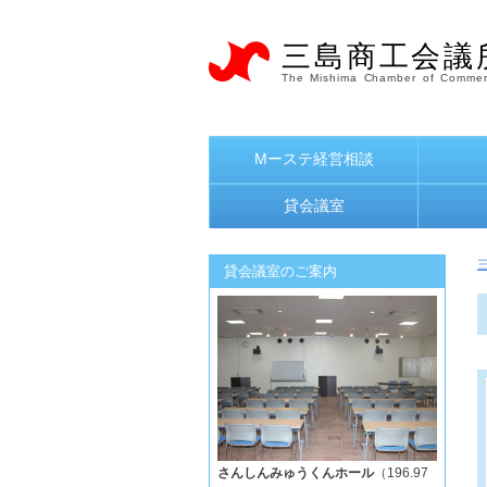
三島商工会議
The Mishima Chamber of Commer
Mーステ経営相談
貸会議室
貸会議室のご案内
さんしんみゅうくんホール
（196.97