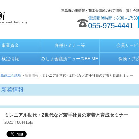
三島市の街情報と商工会議所の検定情報、貸し会
所
電話受付時間：8:30 - 17:30
ce and Industry
055-975-4441
事業資金
各種セミナー等
会員サービ
検定情報
みしま会議所ニュースBE.ME
保険・共
三島商工会議所
>
新着情報
> ミレニアル世代・Z世代など若手社員の定着と育成セミナー
新着情報
ミレニアル世代・Z世代など若手社員の定着と育成セミナー
2021年06月16日