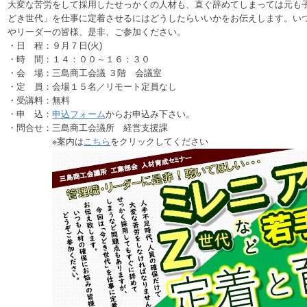
大変な苦労をして採用したせっかくの人材も、直ぐ辞めてしまっては元も
どき世代」を仕事に定着させるにはどうしたらいいかをお伝えします。い
やリーダーの皆様、是非、ご参加ください。
・日 程：９月７日(火)
・時 間：１４：００～１６：３０
・会 場：三島商工会議 ３階 会議室
・定 員：会場１５名／リモート定員なし
・受講料：無料
・申 込：
申込フォーム
からお申込み下さい。
・問合せ：三島商工会議所 経営支援課
※案内は
こちら
をクリックしてください