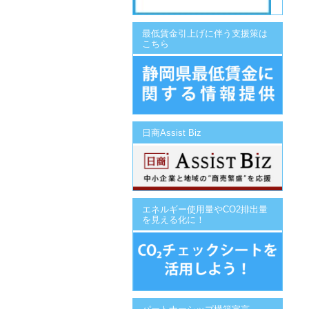
最低賃金引上げに伴う支援策は
こちら
日商Assist Biz
エネルギー使用量やCO2排出量
を見える化に！