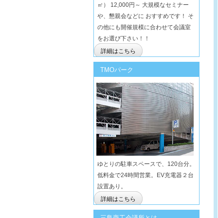
㎡） 12,000円～ 大規模なセミナー
や、懇親会などに おすすめです！ そ
の他にも開催規模に合わせて会議室
をお選び下さい！！
詳細はこちら
TMOパーク
ゆとりの駐車スペースで、120台分。
低料金で24時間営業。EV充電器２台
設置あり。
詳細はこちら
三島商工会議所とは