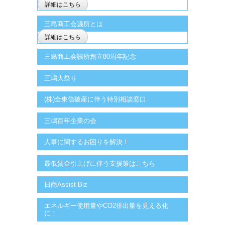
詳細はこちら
三島商工会議所とは
詳細はこちら
三島商工会議所創立80周年記念
三嶋大祭り
(株)全東信破産に伴う特別相談窓口
三嶋百年企業の会
人事に関するお困りを解決！
最低賃金引上げに伴う支援策はこちら
日商Assist Biz
エネルギー使用量やCO2排出量を見える化
に！