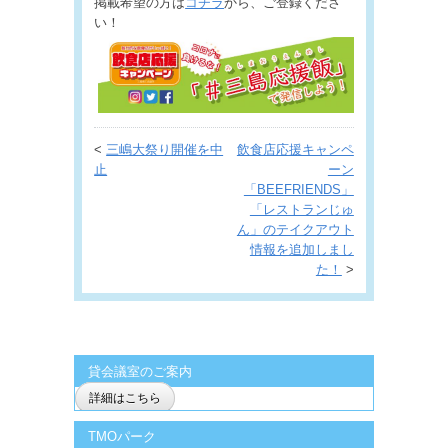
掲載希望の方は
コチラ
から、ご登録くださ
い！
<
三嶋大祭り開催を中
飲食店応援キャンペ
止
ーン
「BEEFRIENDS」
「レストランじゅ
ん」のテイクアウト
情報を追加しまし
た！
>
貸会議室のご案内
詳細はこちら
TMOパーク