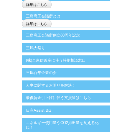
詳細はこちら
三島商工会議所とは
詳細はこちら
三島商工会議所創立80周年記念
三嶋大祭り
(株)全東信破産に伴う特別相談窓口
三嶋百年企業の会
人事に関するお困りを解決！
最低賃金引上げに伴う支援策はこちら
日商Assist Biz
エネルギー使用量やCO2排出量を見える化
に！