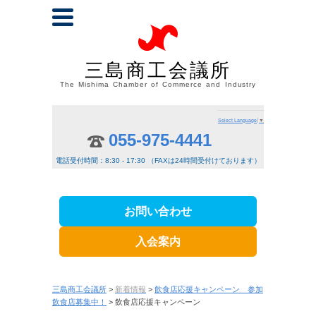
三島商工会議所
The Mishima Chamber of Commerce and Industry
Select Language
▼
055-975-4441
電話受付時間：8:30 - 17:30 （FAXは24時間受付けております）
お問い合わせ
入会案内
三島商工会議所
>
新着情報
>
飲食店応援キャンペーン 参加
飲食店募集中！
> 飲食店応援キャンペーン