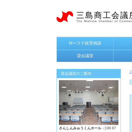
三島商工会議
The Mishima Chamber of Commer
Mーステ経営相談
貸会議室
貸会議室のご案内
さんしんみゅうくんホール
（196.97