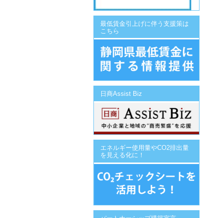
最低賃金引上げに伴う支援策は
こちら
日商Assist Biz
エネルギー使用量やCO2排出量
を見える化に！