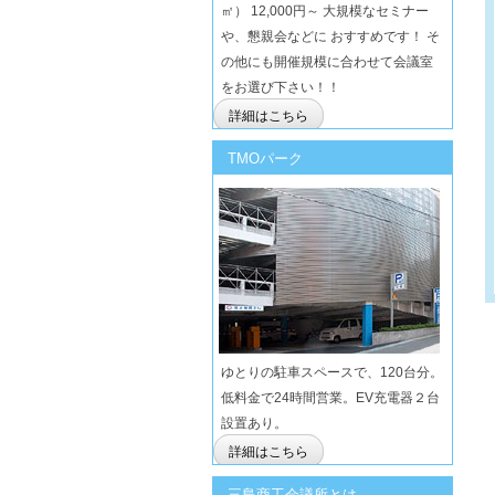
㎡） 12,000円～ 大規模なセミナー
や、懇親会などに おすすめです！ そ
の他にも開催規模に合わせて会議室
をお選び下さい！！
詳細はこちら
TMOパーク
ゆとりの駐車スペースで、120台分。
低料金で24時間営業。EV充電器２台
設置あり。
詳細はこちら
三島商工会議所とは