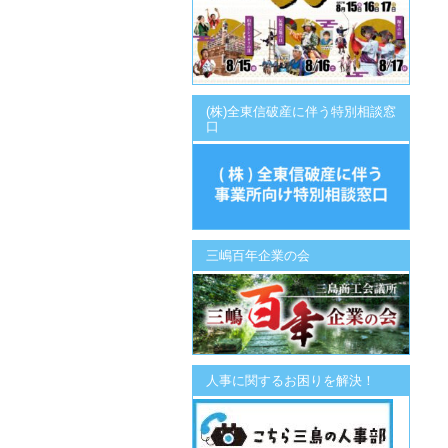
(株)全東信破産に伴う特別相談窓
口
三嶋百年企業の会
人事に関するお困りを解決！