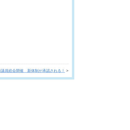
時議員総会開催 新体制が承認される！
>