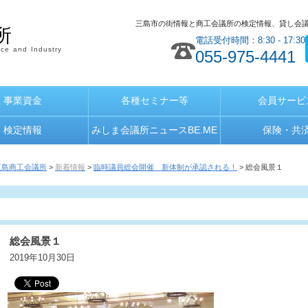
三島市の街情報と商工会議所の検定情報、貸し会
所
電話受付時間：8:30 - 17:30
ce and Industry
055-975-4441
事業資金
各種セミナー等
会員サービ
検定情報
みしま会議所ニュースBE.ME
保険・共
三島商工会議所
>
新着情報
>
臨時議員総会開催 新体制が承認される！
> 総会風景１
総会風景１
2019年10月30日