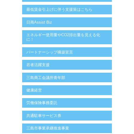
最低賃金引上げに伴う支援策はこちら
日商Assist Biz
エネルギー使用量やCO2排出量を見える化
に！
パートナーシップ構築宣言
若者活躍支援
三島商工会議所青年部
健康経営
労働保険事務委託
共通駐車サービス券
三島市事業承継推進事業