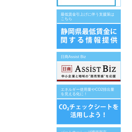
最低賃金引上げに伴う支援策は
こちら
日商Assist Biz
エネルギー使用量やCO2排出量
を見える化に！