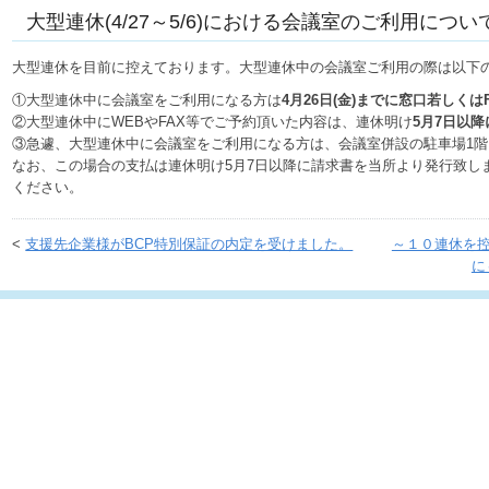
大型連休(4/27～5/6)における会議室のご利用につい
大型連休を目前に控えております。大型連休中の会議室ご利用の際は以下
①大型連休中に会議室をご利用になる方は
4月26日(金)までに窓口若しくはF
②大型連休中にWEBやFAX等でご予約頂いた内容は、連休明け
5月7日以
③急遽、大型連休中に会議室をご利用になる方は、会議室併設の駐車場1
なお、この場合の支払は連休明け5月7日以降に請求書を当所より発行致し
ください。
<
支援先企業様がBCP特別保証の内定を受けました。
～１０連休を
に