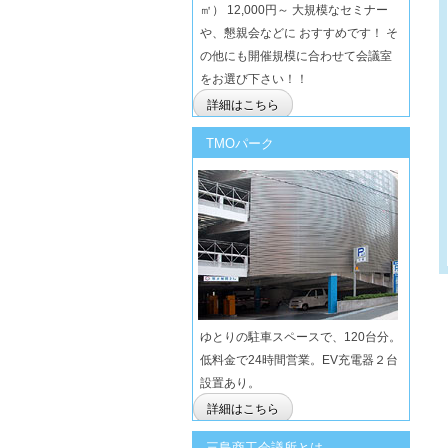
㎡） 12,000円～ 大規模なセミナー
や、懇親会などに おすすめです！ そ
の他にも開催規模に合わせて会議室
をお選び下さい！！
詳細はこちら
TMOパーク
ゆとりの駐車スペースで、120台分。
低料金で24時間営業。EV充電器２台
設置あり。
詳細はこちら
三島商工会議所とは