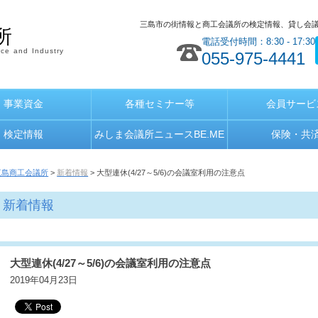
三島市の街情報と商工会議所の検定情報、貸し会
所
電話受付時間：8:30 - 17:30
ce and Industry
055-975-4441
事業資金
各種セミナー等
会員サービ
検定情報
みしま会議所ニュースBE.ME
保険・共
三島商工会議所
>
新着情報
> 大型連休(4/27～5/6)の会議室利用の注意点
新着情報
大型連休(4/27～5/6)の会議室利用の注意点
2019年04月23日