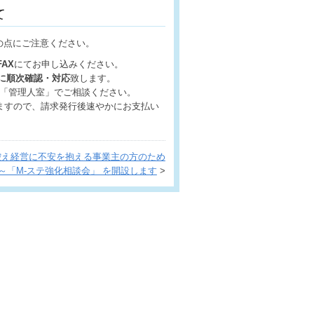
て
の点にご注意ください。
AX
にてお申し込みください。
降に順次確認・対応
致します。
階「管理人室」でご相談ください。
ますので、請求発行後速やかにお支払い
控え経営に不安を抱える事業主の方のため
～「M-ステ強化相談会」 を開設します
>