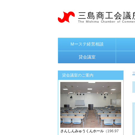
三島商工会議
The Mishima Chamber of Commer
Mーステ経営相談
貸会議室
貸会議室のご案内
さんしんみゅうくんホール
（196.97