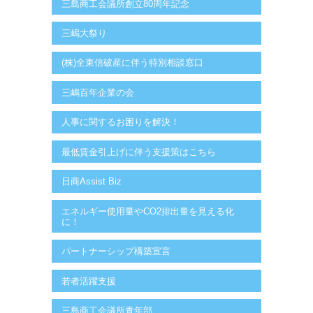
三島商工会議所創立80周年記念
三嶋大祭り
(株)全東信破産に伴う特別相談窓口
三嶋百年企業の会
人事に関するお困りを解決！
最低賃金引上げに伴う支援策はこちら
日商Assist Biz
エネルギー使用量やCO2排出量を見える化
に！
パートナーシップ構築宣言
若者活躍支援
三島商工会議所青年部