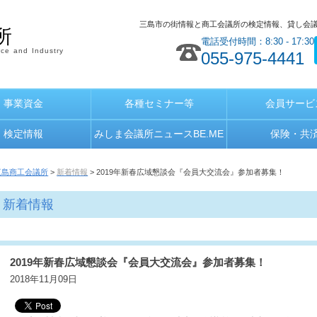
三島市の街情報と商工会議所の検定情報、貸し会
所
電話受付時間：8:30 - 17:30
ce and Industry
055-975-4441
事業資金
各種セミナー等
会員サービ
検定情報
みしま会議所ニュースBE.ME
保険・共
三島商工会議所
>
新着情報
> 2019年新春広域懇談会『会員大交流会』参加者募集！
新着情報
2019年新春広域懇談会『会員大交流会』参加者募集！
2018年11月09日