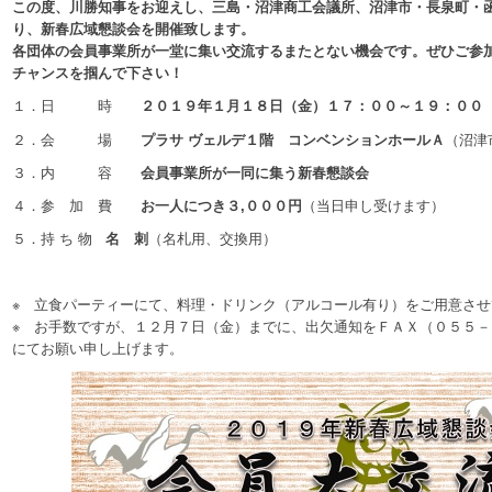
この度、川勝知事をお迎えし、三島・沼津商工会議所、沼津市・長泉町・
り、新春広域懇談会を開催致します。
各団体の会員事業所が一堂に集い交流するまたとない機会です。ぜひご参
チャンスを掴んで下さい！
１．日 時
２０１９
年１月
１８
日（
金
）１
７
：
０
０～１
９
：
００
２．会 場
プラサ ヴェルデ１階 コンベンションホールＡ
（沼津市
３．内 容
会員事業所が一同に集う
新春懇談会
４．参 加 費
お一人につき３,０００円
（当日申し受けます）
５．持 ち 物
名 刺
（名札用、交換用）
※ 立食パーティーにて、料理・ドリンク（アルコール有り）をご用意さ
※ お手数ですが、１２月７日（金）までに、出欠通知をＦＡＸ（０５５
にてお願い申し上げます。