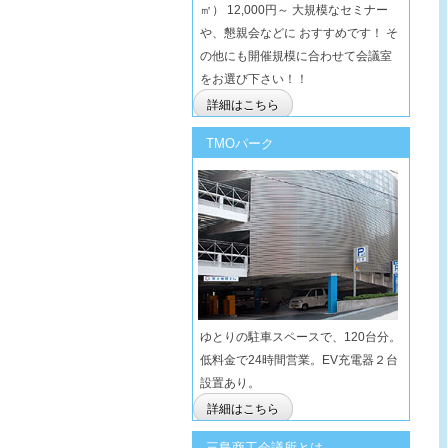
㎡） 12,000円～ 大規模なセミナー
や、懇親会などに おすすめです！ そ
の他にも開催規模に合わせて会議室
をお選び下さい！！
詳細はこちら
TMOパーク
ゆとりの駐車スペースで、120台分。
低料金で24時間営業。EV充電器２台
設置あり。
詳細はこちら
三島商工会議所とは