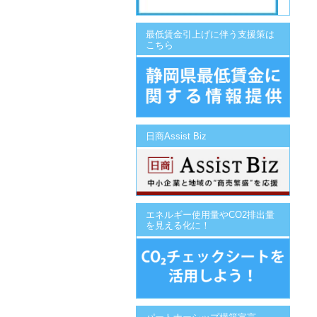
最低賃金引上げに伴う支援策は
こちら
日商Assist Biz
エネルギー使用量やCO2排出量
を見える化に！