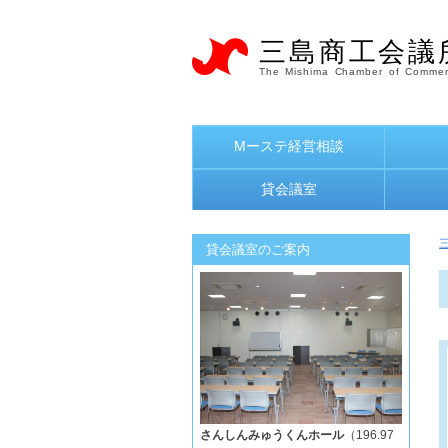
三島商工会議
The Mishima Chamber of Commer
Mーステ経営相談
貸会議室
貸会議室のご案内
さんしんみゅうくんホール
（196.97