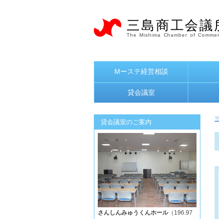
三島商工会議
The Mishima Chamber of Commer
Mーステ経営相談
貸会議室
貸会議室のご案内
さんしんみゅうくんホール
（196.97