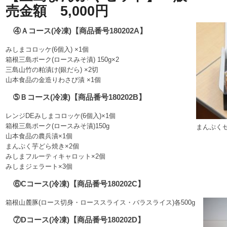
売金額 5,000円
④Ａコース(冷凍)【商品番号180202A】
みしまコロッケ(6個入) ×1個
箱根三島ポーク(ロースみそ漬) 150g×2
三島山竹の粕漬け(銀だら) ×2切
山本食品の金造りわさび漬 ×1個
➄Ｂコース(冷凍)【商品番号180202B】
レンジDEみしまコロッケ(6個入)×1個
箱根三島ポーク(ロースみそ漬)150g
まんぷく
山本食品の農兵漬×1個
まんぷく芋どら焼き×2個
みしまフルーティキャロット×2個
みしまジェラート×3個
⑥Cコース(冷凍)【商品番号180202C】
箱根山麓豚(ロース切身・ローススライス・バラスライス)各500g
⑦Dコース(冷凍)【商品番号180202D】