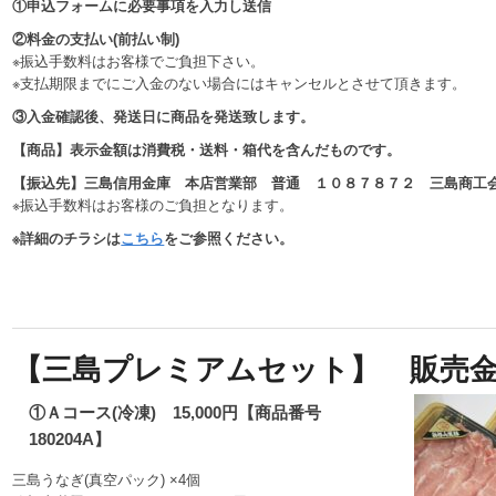
①申込フォームに必要事項を入力し送信
②料金の支払い(前払い制)
※振込手数料はお客様でご負担下さい。
※支払期限までにご入金のない場合にはキャンセルとさせて頂きます。
③入金確認後、発送日に商品を発送致します。
【商品】表示金額は消費税・送料・箱代を含んだものです。
【振込先】三島信用金庫 本店営業部 普通 １０８７８７２ 三島商工
※振込手数料はお客様のご負担となります。
※詳細のチラシは
こちら
をご参照ください。
【三島プレミアムセット】 販売金額 
①Ａコース(冷凍) 15,000円【商品番号
180204A】
三島うなぎ(真空パック) ×4個