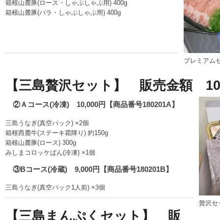
箱根山麓豚(ロース・しゃぶしゃぶ用) 400g
箱根山麓豚(バラ・しゃぶしゃぶ用) 400g
プレミアム
【三島贅沢セット】 販売金額 10,0
②Ａコース(冷凍) 10,000円【商品番号180201A】
三島うなぎ(真空パック) ×2個
箱根西麓牛(ステーキ霜降り) 約150g
箱根山麓豚(ロース) 300g
みしまコロッケぱん(冷凍) ×1個
③Bコース(冷蔵) 9,000円【商品番号180201B】
三島うなぎ(真空パック1人前) ×3個
贅沢セ
【三島まんぷくセット】 販