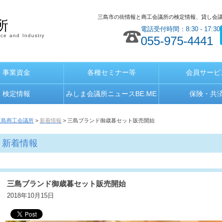
三島市の街情報と商工会議所の検定情報、貸し会
所
電話受付時間：8:30 - 17:30
ce and Industry
055-975-4441
事業資金
各種セミナー等
会員サービ
検定情報
みしま会議所ニュースBE.ME
保険・共
三島商工会議所
>
新着情報
> 三島ブランド御歳暮セット販売開始
新着情報
三島ブランド御歳暮セット販売開始
2018年10月15日