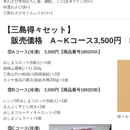
本わさび専用おろし板「鋼鮫」ミニ(洗浄ブラシ付)×1
特選わさび漬×1
三島わさびオイルふりかけ×1
【三島得々セット】
販売価格 A～Kコース3,500円 L
⑪Aコース(冷凍) 3,500円【商品番号180203A】
みしまコロッケ(5個入) ×1個
箱根山麓豚(バラ) 200g
三島山竹の粕漬け(国産銀鮭) ×2切
カメヤ食品の農兵漬(経木樽200g) ×1個
⑫Bコース(冷凍) 3,500円【商品番号180203B】
レンジDEみしまコロッケ(6個入) ×1個
まんぷく芋どら焼き×2個
みしまフルーティキャロット×2個
得々セ
みしまジェラート×2個
⑬Cコース(冷凍)