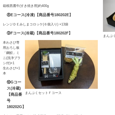
箱根西麓牛(すき焼き用)約400g
⑧Eコース(冷凍)【商品番号180202E】
レンジＤＥみしまコロッケ(６個入り) ×13袋
⑨Fコース(冷蔵)【商品番号180202F】
まんぷ
本わさび専
用おろし板
「鋼鮫」ミ
ニ(洗浄ブラ
シ付)×1
生わさび×1
本
⑩Gコー
ス(冷蔵)
まんぷくセットＦコース
【商品番
号
180202G】