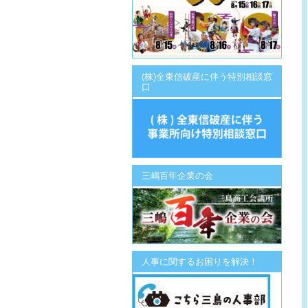
(株)全東信破産に伴う特別相談窓
口
三嶋百年企業の会
人事に関するお困りを解決！