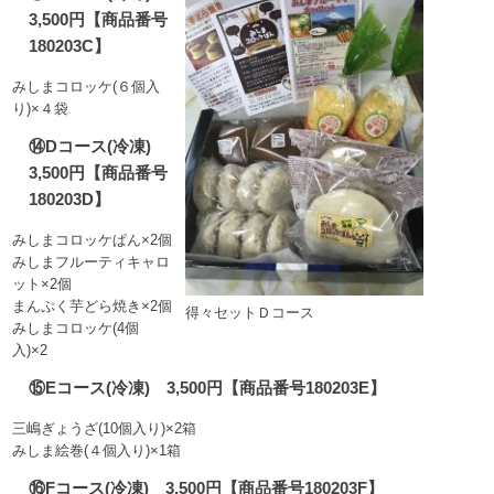
3,500円【商品番号
180203C】
みしまコロッケ(６個入
り)×４袋
⑭Dコース(冷凍)
3,500円【商品番号
180203D】
みしまコロッケぱん×2個
みしまフルーティキャロ
ット×2個
まんぷく芋どら焼き×2個
得々セットＤコース
みしまコロッケ(4個
入)×2
⑮Eコース(冷凍) 3,500円【商品番号180203E】
三嶋ぎょうざ(10個入り)×2箱
みしま絵巻(４個入り)×1箱
⑯Fコース(冷凍) 3,500円【商品番号180203F】