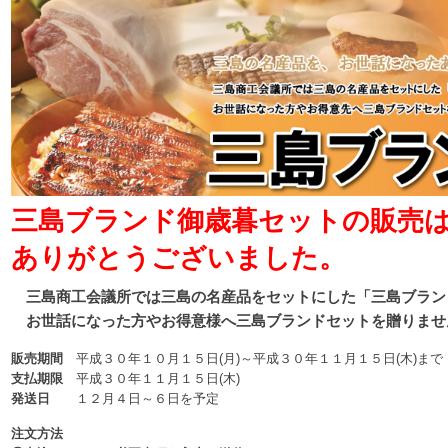
三島ブランド御歳暮セットの販売
ありがとうございました。
三島商工会議所では三島の名産品をセットにした「三島ブラン
お世話になった方やお得意様へ三島ブランドセットを贈りませ
販売期間
平成３０年１０月１５日(月)～平成３０年１１月１５日(木)まで
支払期限
平成３０年１１月１５日(木)
発送日
１２月４日～６日を予定
注文方法