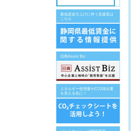
最低賃金引上げに伴う支援策は
こちら
日商Assist Biz
エネルギー使用量やCO2排出量
を見える化に！