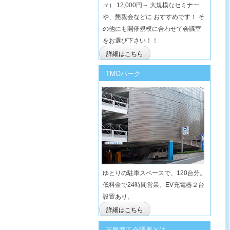
㎡） 12,000円～ 大規模なセミナー
や、懇親会などに おすすめです！ そ
の他にも開催規模に合わせて会議室
をお選び下さい！！
詳細はこちら
TMOパーク
ゆとりの駐車スペースで、120台分。
低料金で24時間営業。EV充電器２台
設置あり。
詳細はこちら
三島商工会議所とは