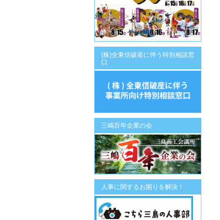
(株)全東信破産に伴う特別相談窓
口
三嶋百年企業の会
人事に関するお困りを解決！