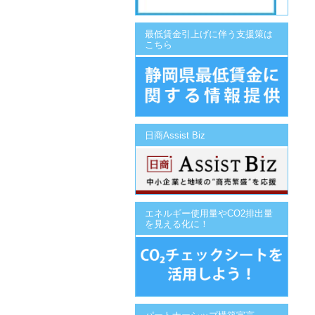
最低賃金引上げに伴う支援策は
こちら
日商Assist Biz
エネルギー使用量やCO2排出量
を見える化に！