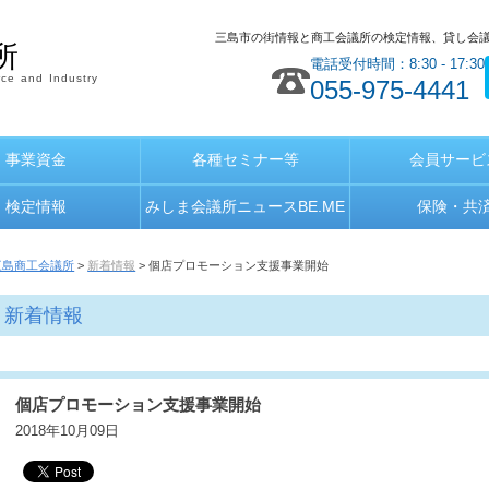
三島市の街情報と商工会議所の検定情報、貸し会
所
電話受付時間：8:30 - 17:30
ce and Industry
055-975-4441
事業資金
各種セミナー等
会員サービ
検定情報
みしま会議所ニュースBE.ME
保険・共
三島商工会議所
>
新着情報
> 個店プロモーション支援事業開始
新着情報
個店プロモーション支援事業開始
2018年10月09日