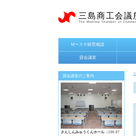
三島商工会議
The Mishima Chamber of Commer
Mーステ経営相談
貸会議室
貸会議室のご案内
さんしんみゅうくんホール
（196.97