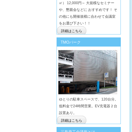
㎡） 12,000円～ 大規模なセミナー
や、懇親会などに おすすめです！ そ
の他にも開催規模に合わせて会議室
をお選び下さい！！
詳細はこちら
TMOパーク
ゆとりの駐車スペースで、120台分。
低料金で24時間営業。EV充電器２台
設置あり。
詳細はこちら
三島商工会議所とは