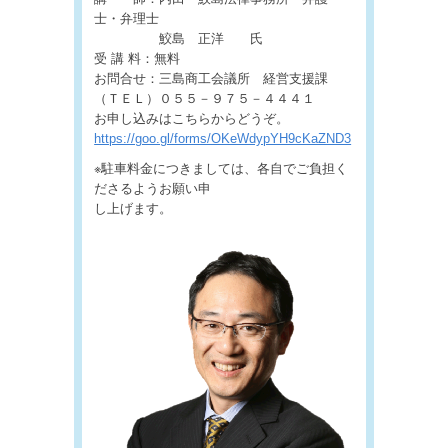
士・弁理士
鮫島 正洋 氏
受 講 料：無料
お問合せ：三島商工会議所 経営支援課
（ＴＥＬ）０５５－９７５－４４４１
お申し込みはこちらからどうぞ。
https://goo.gl/forms/OKeWdypYH9cKaZND3
※駐車料金につきましては、各自でご負担く
ださるようお願い申
し上げます。