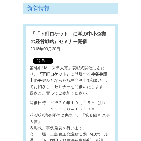
新着情報
『「下町ロケット」に学ぶ中小企業
の経営戦略』セミナー開催
2018年09月20日
第5回「М－ステ大賞」表彰式開催にあた
り、
『下町ロケット』
に登場する
神谷弁護
士のモデル
となった鮫島弁護士を講師とし
てお招きし、セミナーを開催いたします。
皆さま、奮ってご参加ください。
開催日時：平成３０年１０月１５日（月）
１３：３０～１６：００
※記念講演会開催に先立ち、「第５回М-ステ
大賞」
表彰式、事例発表を行います。
会 場：三島商工会議所１階TMOホール
講 師：内田・鮫島法律事務所 弁護