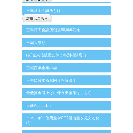
三島商工会議所とは
詳細はこちら
三島商工会議所創立80周年記念
三嶋大祭り
(株)全東信破産に伴う特別相談窓口
三嶋百年企業の会
人事に関するお困りを解決！
最低賃金引上げに伴う支援策はこちら
日商Assist Biz
エネルギー使用量やCO2排出量を見える化
に！