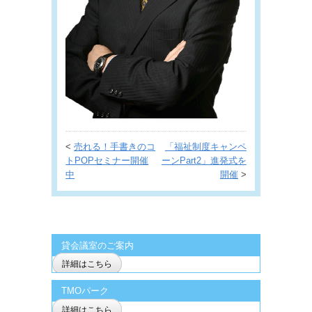
<
売れる！手書きのコ
「福祉制度キャンペ
トPOPセミナー開催
ーンPart2」進発式を
中
開催
>
貸会議室のご案内
詳細はこちら
TMOパーク
詳細はこちら