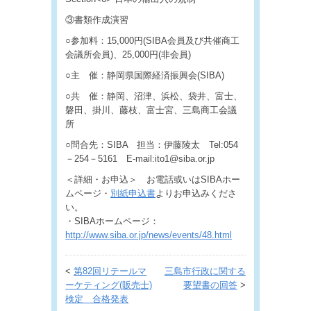
③書類作成演習
○参加料：15,000円(SIBA会員及び共催商工
会議所会員)、25,000円(非会員)
○主 催：静岡県国際経済振興会(SIBA)
○共 催：静岡、沼津、浜松、袋井、富士、
磐田、掛川、藤枝、富士宮、三島商工会議
所
○問合先：SIBA 担当：伊藤陵太 Tel:054
－254－5161 E-mail:ito1@siba.or.jp
＜詳細・お申込＞ お電話或いはSIBAホー
ムページ・
別紙申込書
よりお申込みくださ
い。
・SIBAホームページ：
http://www.siba.or.jp/news/events/48.html
<
第82回リテールマ
三島市行政に関する
ーケティング(販売士)
要望書の回答
>
検定 合格発表