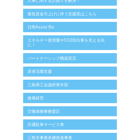
人事に関するお困りを解決！
最低賃金引上げに伴う支援策はこちら
日商Assist Biz
エネルギー使用量やCO2排出量を見える化
に！
パートナーシップ構築宣言
若者活躍支援
三島商工会議所青年部
健康経営
労働保険事務委託
共通駐車サービス券
三島市事業承継推進事業