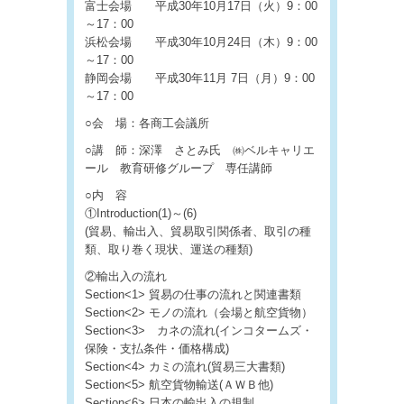
富士会場 平成30年10月17日（火）9：00
～17：00
浜松会場 平成30年10月24日（木）9：00
～17：00
静岡会場 平成30年11月 7日（月）9：00
～17：00
○会 場：各商工会議所
○講 師：深澤 さとみ氏 ㈱ベルキャリエ
ール 教育研修グループ 専任講師
○内 容
①Introduction(1)～(6)
(貿易、輸出入、貿易取引関係者、取引の種
類、取り巻く現状、運送の種類)
②輸出入の流れ
Section<1> 貿易の仕事の流れと関連書類
Section<2> モノの流れ（会場と航空貨物）
Section<3> カネの流れ(インコタームズ・
保険・支払条件・価格構成)
Section<4> カミの流れ(貿易三大書類)
Section<5> 航空貨物輸送(ＡＷＢ他)
Section<6> 日本の輸出入の規制