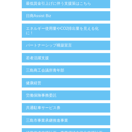
最低賃金引上げに伴う支援策はこちら
日商Assist Biz
エネルギー使用量やCO2排出量を見える化
に！
パートナーシップ構築宣言
若者活躍支援
三島商工会議所青年部
健康経営
労働保険事務委託
共通駐車サービス券
三島市事業承継推進事業