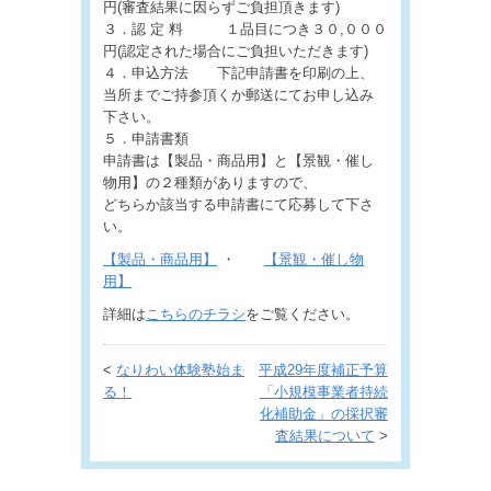
円(審査結果に因らずご負担頂きます)
３．認 定 料 １品目につき３０,０００
円(認定された場合にご負担いただきます)
４．申込方法 下記申請書を印刷の上、
当所までご持参頂くか郵送にてお申し込み
下さい。
５．申請書類
申請書は【製品・商品用】と【景観・催し
物用】の２種類がありますので、
どちらか該当する申請書にて応募して下さ
い。
【製品・商品用】
・
【景観・催し物
用】
詳細は
こちらのチラシ
をご覧ください。
<
なりわい体験塾始ま
平成29年度補正予算
る！
「小規模事業者持続
化補助金」の採択審
査結果について
>