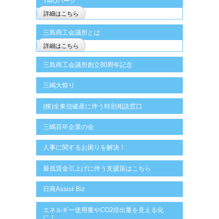
TMOパーク
詳細はこちら
三島商工会議所とは
詳細はこちら
三島商工会議所創立80周年記念
三嶋大祭り
(株)全東信破産に伴う特別相談窓口
三嶋百年企業の会
人事に関するお困りを解決！
最低賃金引上げに伴う支援策はこちら
日商Assist Biz
エネルギー使用量やCO2排出量を見える化
に！