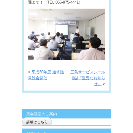
課まで！（TEL:055-975-4441）
<
平成30年度 通常議
三島サービスシール
員総会開催
(協)『重要なお知ら
せ』
>
貸会議室のご案内
詳細はこちら