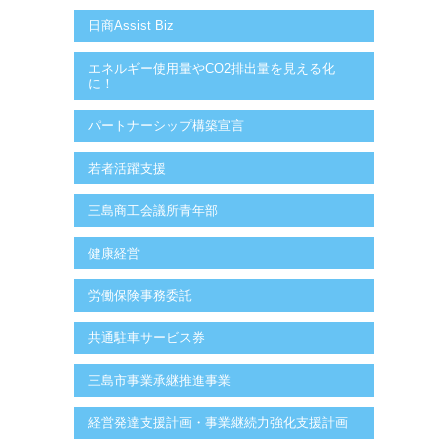
日商Assist Biz
エネルギー使用量やCO2排出量を見える化
に！
パートナーシップ構築宣言
若者活躍支援
三島商工会議所青年部
健康経営
労働保険事務委託
共通駐車サービス券
三島市事業承継推進事業
経営発達支援計画・事業継続力強化支援計画